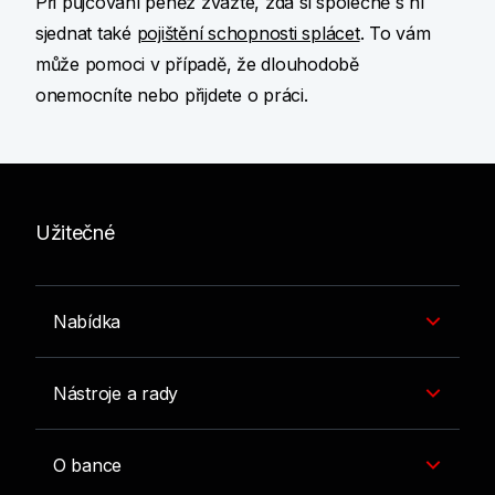
Při půjčování peněz zvažte, zda si společně s ní
sjednat také
pojištění schopnosti splácet
. To vám
může pomoci v případě, že dlouhodobě
onemocníte nebo přijdete o práci.
Užitečné
Nabídka
Nástroje a rady
O bance