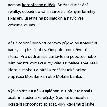
pomocí
konsolidace půjček
. Snížíte si měsíční
splátky, odpadnou vám starosti s různými termíny
splácení, ušetříte na poplatcích a navíc vše
vyřídíme za vás.
Ať už osobní nebo studentská půjčka od Komerční
banky se přizpůsobí vašim potřebám i životní
situaci. Pro sjednání se zastavte na pobočce nebo
nám nechte kontakt a my vám zavoláme zpět. Naši
klienti si mohou o půjčku zažádat také online
v aplikaci MojeBanka nebo Mobilní banka.
Výši splátek a délku splácení si určujete sami
u
osobní i studentské půjčky. Sjednat si můžete i
pojištění schopnosti splácet
, díky kterému získáte