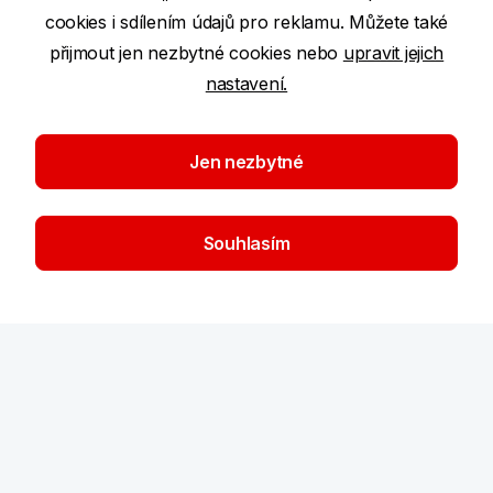
cookies i sdílením údajů pro reklamu. Můžete také
přijmout jen nezbytné cookies nebo
upravit jejich
Nástroje a rady
nastavení.
O bance
Jen nezbytné
Časté dotazy
Souhlasím
Pobočky a bankomaty
KB Rádce
Stáhněte si naši aplikaci
Všechny naše aplikace
Kontakty