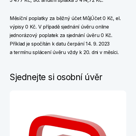
5 477 Kč, 96. anuitní splátka 5 414,72 Kč.
Měsíční poplatky za běžný účet MůjÚčet 0 Kč, el.
výpisy 0 Kč. V případě sjednání úvěru online
jednorázový poplatek za sjednání úvěru 0 Kč.
Příklad je spočítán k datu čerpání 14. 9. 2023
a termínu splácení úvěru vždy k 20. dni v měsíci.
Sjednejte si osobní úvěr