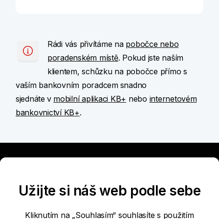
Rádi vás přivítáme na
pobočce nebo
poradenském místě
. Pokud jste naším
klientem, schůzku na pobočce přímo s
vaším bankovním poradcem
snadno
sjednáte
v
mobilní aplikaci KB+
nebo
internetovém
bankovnictví KB+
.
Užitečné
Užijte si náš web podle sebe
Nabídka
Kliknutím na „Souhlasím“ souhlasíte s použitím