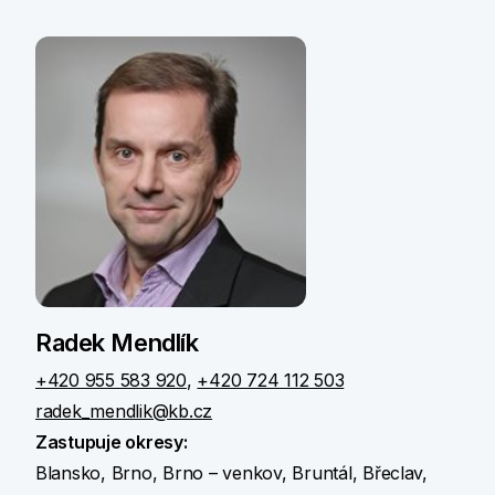
Radek Mendlík
+420 955 583 920
,
+420 724 112 503
radek_mendlik@kb.cz
Zastupuje okresy:
Blansko, Brno, Brno – venkov, Bruntál, Břeclav,