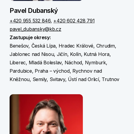
Pavel Dubanský
+420 955 532 846
,
+420 602 428 791
pavel_dubansky@kb.cz
Zastupuje okresy:
Benešov, Česká Lípa, Hradec Králové, Chrudim,
Jablonec nad Nisou, Jičín, Kolín, Kutná Hora,
Liberec, Mladá Boleslav, Náchod, Nymburk,
Pardubice, Praha – východ, Rychnov nad
Kněžnou, Semily, Svitavy, Ústí nad Orlicí, Trutnov