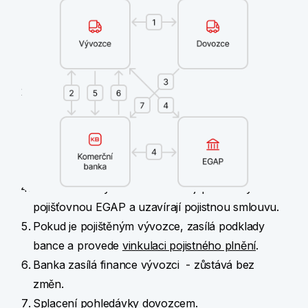
Vývozce s dovozcem domlouvají obchodní
kontrakt s možností financování exportní
pohledávky, tj. poskytnutí exportního
dodavatelského úvěru.
Vývozce si odsouhlasí poskytnutí financování
exportní pohledávky s bankou.
Banka si s dovozcem odsouhlasí podmínky
exportní pohledávky, tj. uznání závazku
dovozcem.
Banka nebo vývozce domlouvají podmínky s
pojišťovnou EGAP a uzavírají pojistnou smlouvu.
Pokud je pojištěným vývozce, zasílá podklady
bance a provede
vinkulaci pojistného plnění
.
Banka zasílá finance vývozci - zůstává bez
změn.
Splacení pohledávky dovozcem.