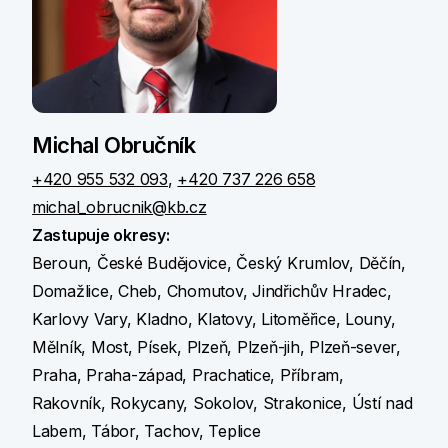
Michal Obručník
+420 955 532 093
,
+420 737 226 658
michal_obrucnik@kb.cz
Zastupuje okresy:
Beroun, České Budějovice, Český Krumlov, Děčín,
Domažlice, Cheb, Chomutov, Jindřichův Hradec,
Karlovy Vary, Kladno, Klatovy, Litoměřice, Louny,
Mělník, Most, Písek, Plzeň, Plzeň-jih, Plzeň-sever,
Praha, Praha-západ, Prachatice, Příbram,
Rakovník, Rokycany, Sokolov, Strakonice, Ústí nad
Labem, Tábor, Tachov, Teplice