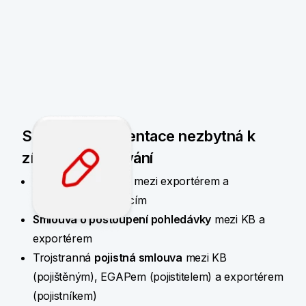
Smluvní dokumentace nezbytná k
získání financování
Obchodní kontrakt
mezi exportérem a
zahraničním kupujícím
Smlouva o postoupení pohledávky
mezi KB a
exportérem
Trojstranná
pojistná smlouva
mezi KB
(pojištěným), EGAPem (pojistitelem) a exportérem
(pojistníkem)