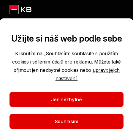
Jsme na sítích
Užijte si náš web podle sebe
Kliknutím na „Souhlasím“ souhlasíte s použitím
cookies i sdílením údajů pro reklamu. Můžete také
Podmínky používání internetových stránek
přijmout jen nezbytné cookies nebo
upravit jejich
nastavení.
Prohlášení o přístupnosti
Ochrana osobních údajů
Jen nezbytné
Nastavení cookies
Souhlasím
©2026 Komerční banka