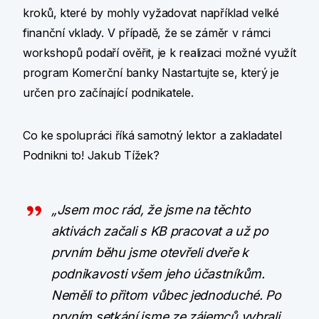
kroků, které by mohly vyžadovat například velké
finanční vklady. V případě, že se záměr v rámci
workshopů podaří ověřit, je k realizaci možné využít
program Komerční banky Nastartujte se, který je
určen pro začínající podnikatele.
Co ke spolupráci říká samotný lektor a zakladatel
Podnikni to! Jakub Tížek?
„Jsem moc rád, že jsme na těchto
aktivách začali s KB pracovat a už po
prvním běhu jsme otevřeli dveře k
podnikavosti všem jeho účastníkům.
Neměli to přitom vůbec jednoduché. Po
prvním setkání jsme ze zájemců vybrali