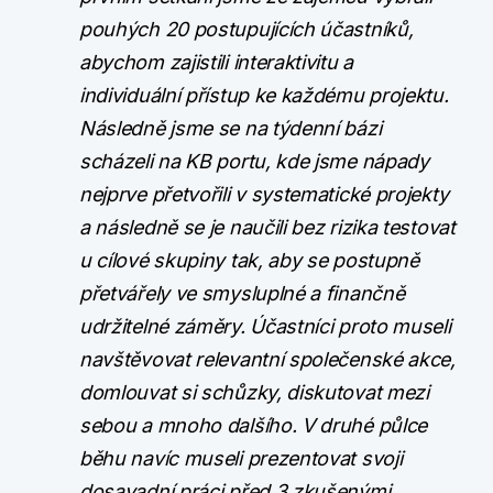
pouhých 20 postupujících účastníků,
abychom zajistili interaktivitu a
individuální přístup ke každému projektu.
Následně jsme se na týdenní bázi
scházeli na KB portu, kde jsme nápady
nejprve přetvořili v systematické projekty
a následně se je naučili bez rizika testovat
u cílové skupiny tak, aby se postupně
přetvářely ve smysluplné a finančně
udržitelné záměry. Účastníci proto museli
navštěvovat relevantní společenské akce,
domlouvat si schůzky, diskutovat mezi
sebou a mnoho dalšího. V druhé půlce
běhu navíc museli prezentovat svoji
dosavadní práci před 3 zkušenými