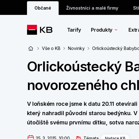
Občané
Živnostníci a malé firmy
St
Tarify
Produkty
Extr
Vše o KB
Novinky
Orlickoústecký Babyb
Orlickoústecký B
novorozeného ch
V loňském roce jsme k datu 20.11 otevíral
který nahradil původní starou bedýnku. V
útočiště svému prvnímu dítku, sotva nar
25. 3. 2015  10:00
Témata
Nadace KB