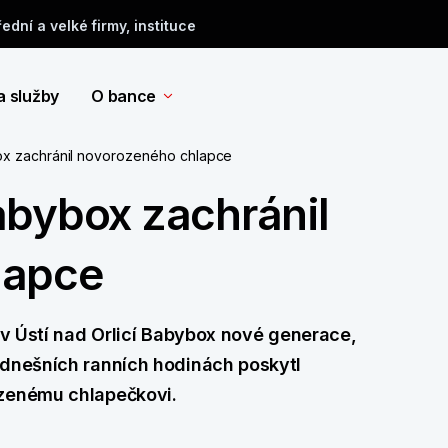
řední a velké firmy, instituce
a služby
O bance
ox zachránil novorozeného chlapce
abybox zachránil
lapce
i v Ústí nad Orlicí Babybox nové generace,
 dnešních ranních hodinách poskytl
ozenému chlapečkovi.