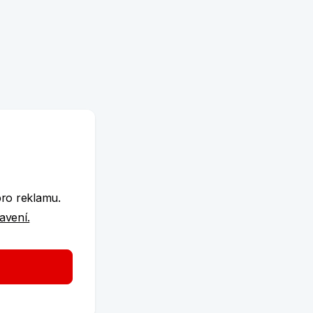
e
pro reklamu.
tavení.