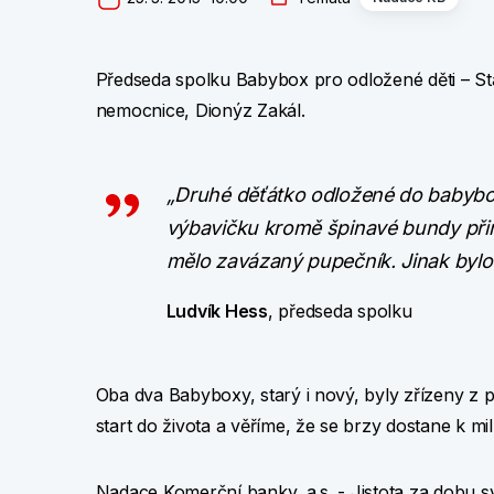
Předseda spolku Babybox pro odložené děti – St
nemocnice, Dionýz Zakál.
„Druhé děťátko odložené do babybox
výbavičku kromě špinavé bundy přine
mělo zavázaný pupečník. Jinak bylo
Ludvík Hess
, předseda spolku
Oba dva Babyboxy, starý i nový, byly zřízeny z 
start do života a věříme, že se brzy dostane k mi
Nadace Komerční banky, a.s. - Jistota za dobu s