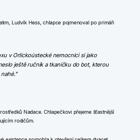
atim, Ludvík Hess, chlapce pojmenoval po primáři
u v Orlickoústecké nemocnici si jako
slo ještě ručník a tkaničku do bot, kterou
 nahé."
prostředků Nadace. Chlapečkovi přejeme šťastnější
lujícím rodičům.
vé existence pomohla k otevření celkem dvacet