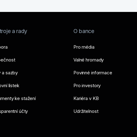
roje a rady
O bance
ora
Pro média
ečnost
Valné hromady
 a sazby
Povinné informace
vní lístek
Pro investory
menty ke stažení
Kariéra v KB
sparentní účty
Udržitelnost