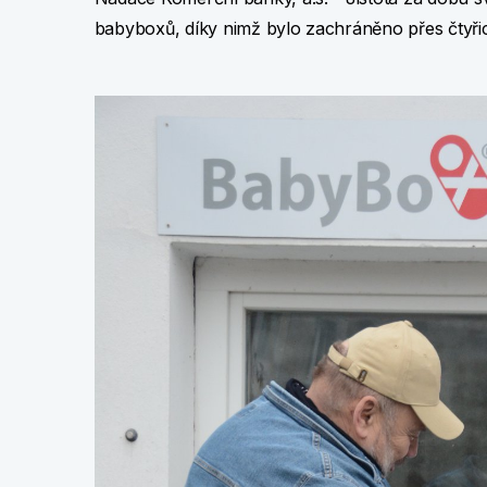
babyboxů, díky nimž bylo zachráněno přes čtyřic