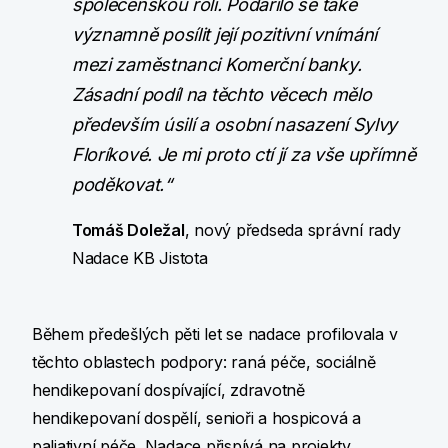
společenskou roli. Podařilo se také
významně posílit její pozitivní vnímání
mezi zaměstnanci Komerční banky.
Zásadní podíl na těchto věcech mělo
především úsilí a osobní nasazení Sylvy
Floríkové. Je mi proto ctí jí za vše upřímně
poděkovat.“
Tomáš Doležal
, nový předseda správní rady
Nadace KB Jistota
Během předešlých pěti let se nadace profilovala v
těchto oblastech podpory: raná péče, sociálně
hendikepovaní dospívající, zdravotně
hendikepovaní dospělí, senioři a hospicová a
paliativní péče. Nadace přispívá na projekty