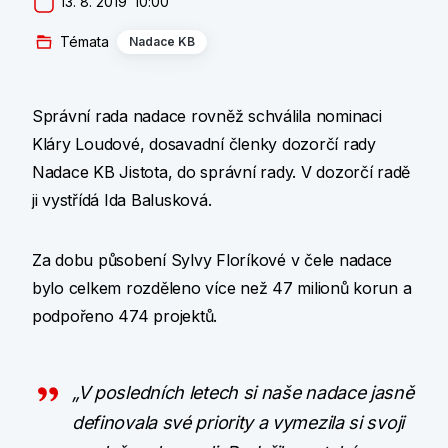
13. 8. 2019  10:00
Témata
Nadace KB
Správní rada nadace rovněž schválila nominaci
Kláry Loudové, dosavadní členky dozorčí rady
Nadace KB Jistota, do správní rady. V dozorčí radě
ji vystřídá Ida Balusková.
Za dobu působení Sylvy Floríkové v čele nadace
bylo celkem rozděleno více než 47 milionů korun a
podpořeno 474 projektů.
„V posledních letech si naše nadace jasně
definovala své priority a vymezila si svoji