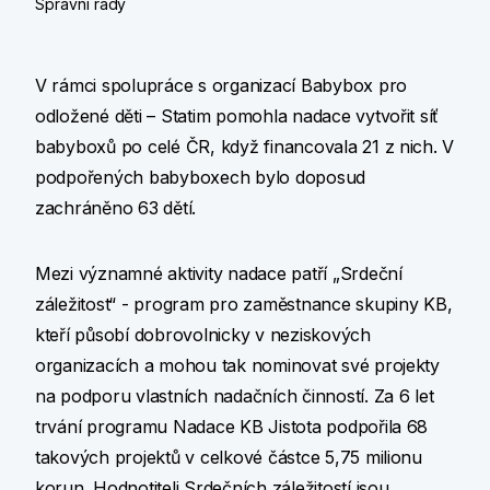
Správní rady
V rámci spolupráce s organizací Babybox pro
odložené děti – Statim pomohla nadace vytvořit síť
babyboxů po celé ČR, když financovala 21 z nich. V
podpořených babyboxech bylo doposud
zachráněno 63 dětí.
Mezi významné aktivity nadace patří „Srdeční
záležitost“ - program pro zaměstnance skupiny KB,
kteří působí dobrovolnicky v neziskových
organizacích a mohou tak nominovat své projekty
na podporu vlastních nadačních činností. Za 6 let
trvání programu Nadace KB Jistota podpořila 68
takových projektů v celkové částce 5,75 milionu
korun. Hodnotiteli Srdečních záležitostí jsou