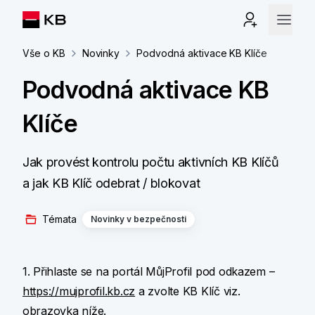
Vše o KB
Novinky
Podvodná aktivace KB Klíče
Podvodná aktivace KB
Klíče
Jak provést kontrolu počtu aktivních KB Klíčů
a jak KB Klíč odebrat / blokovat
Témata
Novinky v bezpečnosti
1. Přihlaste se na portál MůjProfil pod odkazem –
https://mujprofil.kb.cz
a zvolte KB Klíč viz.
obrazovka níže.