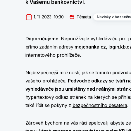
k Vašemu bankovnictví.
1. 11. 2023  10:30
Témata
Novinky v bezpečno
Doporučujeme
: Nepoužívejte vyhledávače pro p
přímo zadáním adresy
mojebanka.cz, login.kb.c
internetového prohlížeče.
Nejbezpečnější možností, jak se tomuto podvodu
vašeho prohlížeče.
Podvodné odkazy se tváří na
vyhledávače jsou umístěny nad reálnými strán
hypertextový odkaz stránek na kterých se přihl
také řídit se pokyny z
bezpečnostního desatera
.
Zároveň bychom na vás rádi apelovali, abyste z