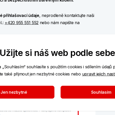
líči a bezpečnostním barevným kódem
.
é přihlašovací údaje
, neprodleně kontaktujte naši
l.:
+420 955 551 552
nebo nám napište na
Užijte si náš web podle seb
a „Souhlasím“ souhlasíte s použitím cookies i sdílením údajů 
e také přijmout jen nezbytné cookies nebo
upravit jejich nas
Jen nezbytné
Souhlasím