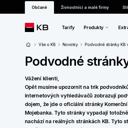
Občané
Živnostníci a malé firmy
St
Tarify
Produkty
Extr
Vše o KB
Novinky
Podvodné stránky KB 
Podvodné stránky
Vážení klienti,
Opět musíme upozornit na trik podvodníků
internetových vyhledávačů zobrazují pod
dojem, že jde o oficiální stránky Komerčn
Mojebanka. Tyto stránky vypadají totožně
nachází na reálných stránkách KB. Tyto st