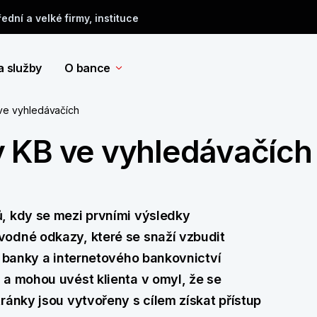
řední a velké firmy, instituce
a služby
O bance
ve vyhledávačích
 KB ve vyhledávačích
, kdy se mezi prvními výsledky
vodné odkazy, které se snaží vzbudit
í banky a internetového bankovnictví
 a mohou uvést klienta v omyl, že se
ránky jsou vytvořeny s cílem získat přístup