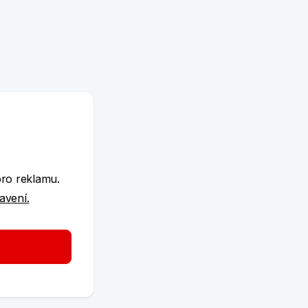
e
pro reklamu.
tavení.