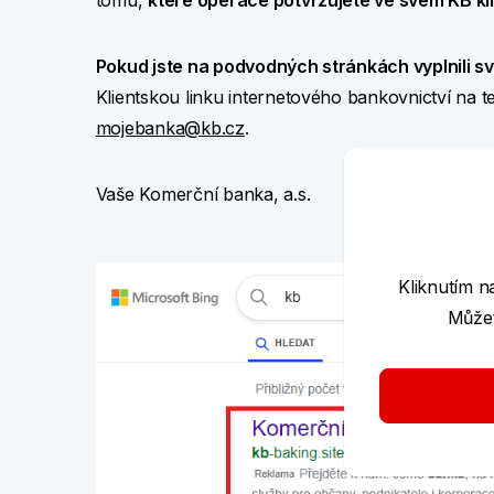
tomu,
které operace potvrzujete ve svém KB k
Pokud jste na podvodných stránkách vyplnili sv
Klientskou linku internetového bankovnictví na te
mojebanka@kb.cz
.
Vaše Komerční banka, a.s.
Kliknutím n
Můžet