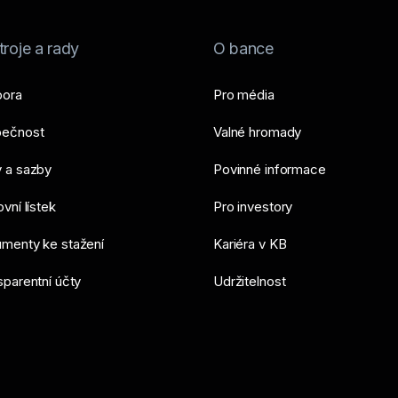
roje a rady
O bance
ora
Pro média
ečnost
Valné hromady
 a sazby
Povinné informace
vní lístek
Pro investory
menty ke stažení
Kariéra v KB
sparentní účty
Udržitelnost