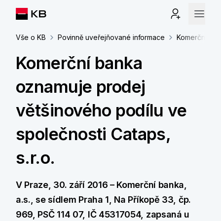
Vše o KB
Povinně uveřejňované informace
Komerční bank
Komerční banka
oznamuje prodej
většinového podílu ve
společnosti Cataps,
s.r.o.
V Praze, 30. září 2016 – Komerční banka,
a.s., se sídlem Praha 1, Na Příkopě 33, čp.
969, PSČ 114 07, IČ 45317054, zapsaná u