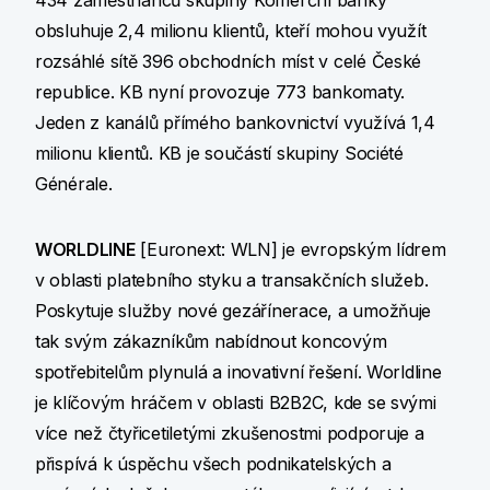
434 zaměstnanců skupiny Komerční banky
obsluhuje 2,4 milionu klientů, kteří mohou využít
rozsáhlé sítě 396 obchodních míst v celé České
republice. KB nyní provozuje 773 bankomaty.
Jeden z kanálů přímého bankovnictví využívá 1,4
milionu klientů. KB je součástí skupiny Société
Générale.
WORLDLINE
[Euronext: WLN] je evropským lídrem
v oblasti platebního styku a transakčních služeb.
Poskytuje služby nové gezářínerace, a umožňuje
tak svým zákazníkům nabídnout koncovým
spotřebitelům plynulá a inovativní řešení. Worldline
je klíčovým hráčem v oblasti B2B2C, kde se svými
více než čtyřicetiletými zkušenostmi podporuje a
přispívá k úspěchu všech podnikatelských a