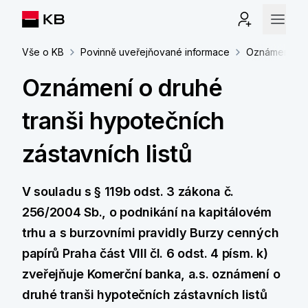
Vše o KB
Povinně uveřejňované informace
Oznámení o dr
Oznámení o druhé
tranši hypotečních
zástavních listů
V souladu s § 119b odst. 3 zákona č.
256/2004 Sb., o podnikání na kapitálovém
trhu a s burzovními pravidly Burzy cenných
papírů Praha část VIII čl. 6 odst. 4 písm. k)
zveřejňuje Komerční banka, a.s. oznámení o
druhé tranši hypotečních zástavních listů