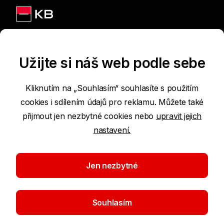
Jsme na sítích
Užijte si náš web podle sebe
Kliknutím na „Souhlasím“ souhlasíte s použitím
cookies i sdílením údajů pro reklamu. Můžete také
Podmínky používání internetových stránek
přijmout jen nezbytné cookies nebo
upravit jejich
nastavení.
Prohlášení o přístupnosti
Ochrana osobních údajů
Jen nezbytné
Nastavení cookies
Souhlasím
©2026 Komerční banka