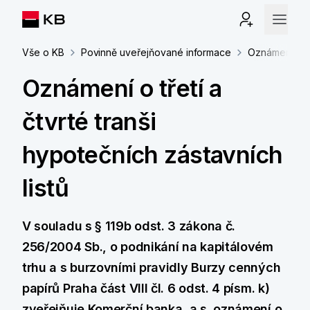
Vše o KB
Povinně uveřejňované informace
Oznámení o tře
Oznámení o třetí a
čtvrté tranši
hypotečních zástavních
listů
V souladu s § 119b odst. 3 zákona č.
256/2004 Sb., o podnikání na kapitálovém
trhu a s burzovními pravidly Burzy cenných
papírů Praha část VIII čl. 6 odst. 4 písm. k)
zveřejňuje Komerční banka, a.s. oznámení o