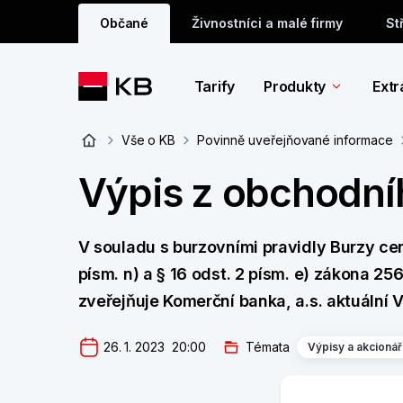
Občané
Živnostníci a malé firmy
St
Tarify
Produkty
Extr
Vše o KB
Povinně uveřejňované informace
Výpis z obchodníh
V souladu s burzovními pravidly Burzy cen
písm. n) a § 16 odst. 2 písm. e) zákona 25
zveřejňuje Komerční banka, a.s. aktuální V
26. 1. 2023  20:00
Témata
Výpisy a akcionář