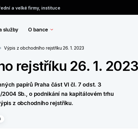
řední a velké firmy, instituce
a služby
O bance
Výpis z obchodního rejstříku 26. 1. 2023
o rejstříku 26. 1. 202
ných papírů Praha část VI čl. 7 odst. 3
6/2004 Sb., o podnikání na kapitálovém trhu
ýpis z obchodního rejstříku.
i