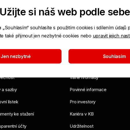
Užijte si náš web podle seb
a „Souhlasím“ souhlasíte s použitím cookies i sdílením údajů 
e také přijmout jen nezbytné cookies nebo
upravit jejich nas
roje a rady
O bance
Jen nezbytné
Souhlasím
ora
Pro média
ečnost
Valné hromady
 a sazby
Povinné informace
vní lístek
Pro investory
menty ke stažení
Kariéra v KB
sparentní účty
Udržitelnost