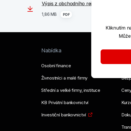
Výpis z obchodního rejstříku
1,86 MB
PDF
Kliknutím n
Můžet
Nabídka
Nást
Osobní finance
Podp
Živnostníci a malé firmy
Bezp
Střední a velké firmy, instituce
Ceny
KB Privátní bankovnictví
Kurzo
Investiční bankovnictví
Doku
Tran