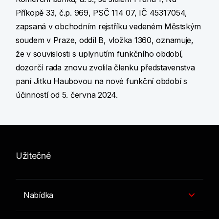
Příkopě 33, č.p. 969, PSČ 114 07, IČ 45317054,
zapsaná v obchodním rejstříku vedeném Městským
soudem v Praze, oddíl B, vložka 1360, oznamuje,
že v souvislosti s uplynutím funkčního období,
dozorčí rada znovu zvolila členku představenstva
paní Jitku Haubovou na nové funkční období s
účinností od 5. června 2024.
Užitečné
Nabídka