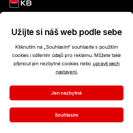
Jsme na sítích
Užijte si náš web podle sebe
Kliknutím na „Souhlasím“ souhlasíte s použitím
cookies i sdílením údajů pro reklamu. Můžete také
Podmínky používání internetových stránek
přijmout jen nezbytné cookies nebo
upravit jejich
nastavení.
Prohlášení o přístupnosti
Ochrana osobních údajů
Jen nezbytné
Nastavení cookies
Souhlasím
©2026 Komerční banka