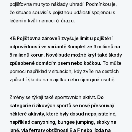
pojišťovna mu tyto náklady uhradí. Podmínkou je,
že situace souvisí s pojistnou událostí spojenou s
léčením kvůli nemoci či úrazu.
KB Pojišťovna zároveň zvyšuje limit u pojištění
odpovědnosti ve variantě Komplet ze 3 milionů na
5 milionů korun. Nově bude možné krýt také škody
způsobené domácím psem nebo kočkou.
To může
pomoci například v situacích, kdy zvíře na cestách
způsobí škodu na majetku nebo újmu jiné osobě.
Změny se týkají také sportovních aktivit.
Do
kategorie rizikových sportů se nově přesouvají
některé aktivity, které byly dosud nepojistitelné,
například canyoning, bungee jumping, skoky na
laně, via ferraty obtížnosti E a F nebo jízda na