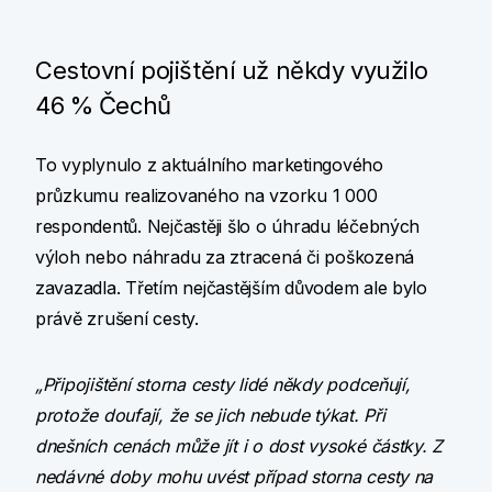
Cestovní pojištění už někdy využilo
46 % Čechů
To vyplynulo z aktuálního marketingového
průzkumu realizovaného na vzorku 1 000
respondentů. Nejčastěji šlo o úhradu léčebných
výloh nebo náhradu za ztracená či poškozená
zavazadla. Třetím nejčastějším důvodem ale bylo
právě zrušení cesty.
„Připojištění storna cesty lidé někdy podceňují,
protože doufají, že se jich nebude týkat. Při
dnešních cenách může jít i o dost vysoké částky. Z
nedávné doby mohu uvést případ storna cesty na