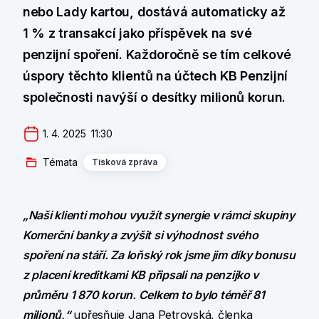
nebo Lady kartou, dostává automaticky až
1 % z transakcí jako příspěvek na své
penzijní spoření. Každoročně se tím celkové
úspory těchto klientů na účtech KB Penzijní
společnosti navýší o desítky milionů korun.
1. 4. 2025  11:30
Témata
Tisková zpráva
„Naši klienti mohou využít synergie v rámci skupiny
Komerční banky a zvýšit si výhodnost svého
spoření na stáří. Za loňský rok jsme jim díky bonusu
z placení kreditkami KB připsali na penzijko v
průměru 1 870 korun. Celkem to bylo téměř 81
milionů,“
upřesňuje Jana Petrovská, členka