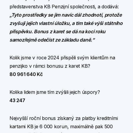
představenstva KB Penzijní společnosti, a dodává:
„Tyto prostředky se jim navíc dál zhodnotí, protože
zvyšují jejich vlastní úložku, a tím také výši státního
příspěvku. Bonus z karet se dá na koci roku
samozřejmě odečíst ze základu daně.“
Kolik jsme v roce 2024 přispěli svým klientům na
penzijko v rámci bonusu z karet KB?
80 961 640 Kč
Kolika lidem jsme tím zvýšili jejich úspory?
43 247
Nejvyšší roční bonus získaný za platby kreditními
kartami KB je 6 000 korun, maximálně pak 500