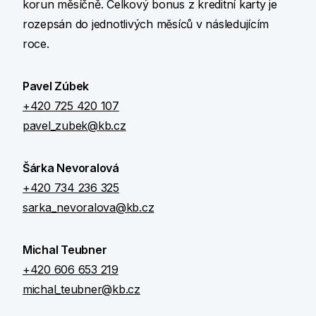
korun měsíčně. Celkový bonus z kreditní karty je
rozepsán do jednotlivých měsíců v následujícím
roce.
Pavel Zúbek
+420 725 420 107
pavel_zubek@kb.cz
Šárka Nevoralová
+420 734 236 325
sarka_nevoralova@kb.cz
Michal Teubner
+420 606 653 219
michal_teubner@kb.cz