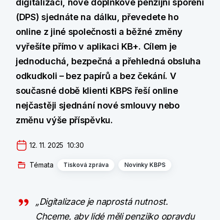
digitalizaci, nové doplňkové penzijní spoření
(DPS) sjednáte na dálku, převedete ho
online z jiné společnosti a běžné změny
vyřešíte přímo v aplikaci KB+. Cílem je
jednoduchá, bezpečná a přehledná obsluha
odkudkoli – bez papírů a bez čekání. V
současné době klienti KBPS řeší online
nejčastěji sjednání nové smlouvy nebo
změnu výše příspěvku.
12. 11. 2025  10:30
Témata
Tisková zpráva
Novinky KBPS
„Digitalizace je naprostá nutnost.
Chceme, aby lidé měli penzijko opravdu