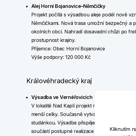
Alej Horní Bojanovice–Němčičky
Projekt počítá s výsadbou aleje podél nově vzn
Němčičkami. Nová trasa umožní bezpečný a p
okolních obcí. Nahradí dosavadní chůzi po frek
prostupnost krajiny.
Příjemce: Obec Horní Bojanovice
Výše podpory: 120 000 Kč
Královéhradecký kraj
Výsadba ve Vernéřovicích
V lokalitě Nad Kaplí projekt navazuje na předc
menší celky. Současně vytváří biokoridor pro z
studánkou. Výsadba přispěje ke snížení větrné 
Kliknutím n
součástí postupné realizace třířadé aleje.