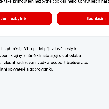
e také přijmout jen nezbytné cookies nebo
upravit jejich nas
, o.p.s.
Jen nezbytné
Souhlasím
 s příměsí jeřábu podél příjezdové cesty k
obení krajiny změně klimatu a její dlouhodobá
 zlepšit zadržování vody a podpořit biodiverzitu.
tní obyvatelé a dobrovolníci.