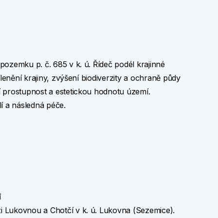
pozemku p. č. 685 v k. ú. Řídeč podél krajinné
členění krajiny, zvýšení biodiverzity a ochraně půdy
í prostupnost a estetickou hodnotu území.
í a následná péče.
í
i Lukovnou a Chotčí v k. ú. Lukovna (Sezemice).