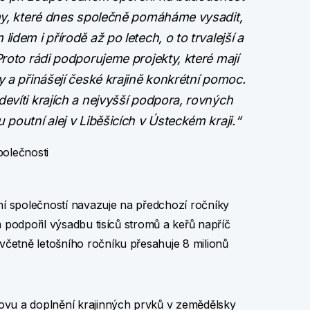
omy, které dnes společně pomáháme vysadit,
idem i přírodě až po letech, o to trvalejší a
Proto rádi podporujeme projekty, které mají
y a přinášejí české krajině konkrétní pomoc.
evíti krajích a nejvyšší podpora, rovných
 poutní alej v Liběšicích v Ústeckém kraji.“
polečnosti
í společností navazuje na předchozí ročníky
m podpořil výsadbu tisíců stromů a keřů napříč
četně letošního ročníku přesahuje 8 milionů
ovu a doplnění krajinných prvků v zemědělsky