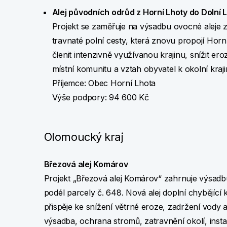
Alej původních odrůd z Horní Lhoty do Dolní 
Projekt se zaměřuje na výsadbu ovocné aleje 
travnaté polní cesty, která znovu propojí Ho
členit intenzivně využívanou krajinu, snížit er
místní komunitu a vztah obyvatel k okolní kraji
Příjemce: Obec Horní Lhota
Výše podpory: 94 600 Kč
Olomoucký kraj
Březová alej Komárov
Projekt „Březová alej Komárov“ zahrnuje výsadb
podél parcely č. 648. Nová alej doplní chybějící 
přispěje ke snížení větrné eroze, zadržení vody a
výsadba, ochrana stromů, zatravnění okolí, insta