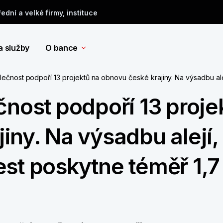
řední a velké firmy, instituce
a služby
O bance
lečnost podpoří 13 projektů na obnovu české krajiny. Na výsadbu ale
čnost podpoří 13 proje
iny. Na výsadbu alejí,
st poskytne téměř 1,7