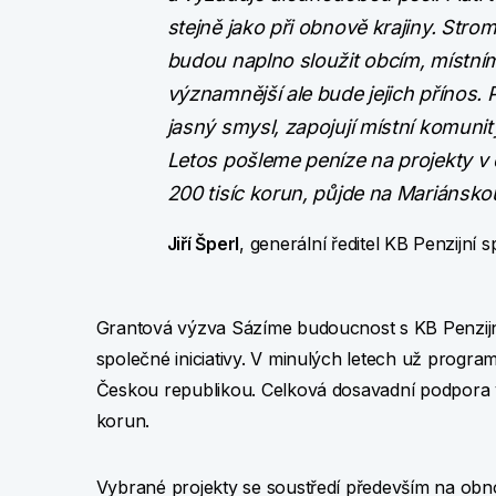
stejně jako při obnově krajiny. Str
budou naplno sloužit obcím, místním l
významnější ale bude jejich přínos. 
jasný smysl, zapojují místní komunit
Letos pošleme peníze na projekty v d
200 tisíc korun, půjde na Mariánskou
Jiří Šperl
, generální ředitel KB Penzijní s
Grantová výzva Sázíme budoucnost s KB Penzijn
společné iniciativy. V minulých letech už progra
Českou republikou. Celková dosavadní podpora v
korun.
Vybrané projekty se soustředí především na obn