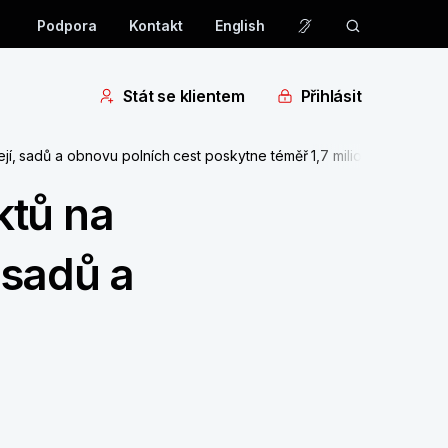
Podpora
Kontakt
English
Stát se klientem
Přihlásit
jí, sadů a obnovu polních cest poskytne téměř 1,7 milionu korun
ktů na
 sadů a