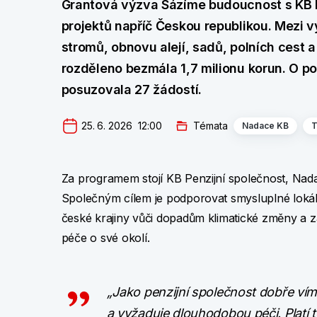
Grantová výzva Sázíme budoucnost s KB Pe
projektů napříč Českou republikou. Mezi
stromů, obnovu alejí, sadů, polních cest a
rozděleno bezmála 1,7 milionu korun. O p
posuzovala 27 žádostí.
25. 6. 2026  12:00
Témata
Nadace KB
T
Za programem stojí KB Penzijní společnost, Nad
Společným cílem je podporovat smysluplné lokáln
české krajiny vůči dopadům klimatické změny a z
péče o své okolí.
„Jako penzijní společnost dobře vím
a vyžaduje dlouhodobou péči. Platí