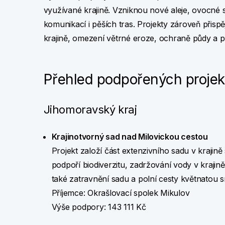
využívané krajině. Vzniknou nové aleje, ovocné 
komunikací i pěších tras. Projekty zároveň přisp
krajině, omezení větrné eroze, ochraně půdy a po
Přehled podpořených projek
Jihomoravský kraj
Krajinotvorný sad nad Milovickou cestou
Projekt založí část extenzivního sadu v kraji
podpoří biodiverzitu, zadržování vody v krajině
také zatravnění sadu a polní cesty květnatou s
Příjemce: Okrašlovací spolek Mikulov
Výše podpory: 143 111 Kč