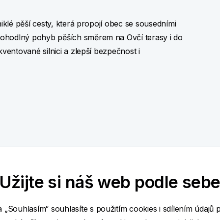
iklé pěší cesty, která propojí obec se sousedními
ohodlný pohyb pěších směrem na Ovčí terasy i do
ventované silnici a zlepší bezpečnost i
hozí výsadby a dále člení velké půdní bloky na
Užijte si náš web podle seb
věř mezi příhraniční lesní oblastí a Vernéřovickou
eroze, zlepšení zadržování vody v krajině a je
a „Souhlasím“ souhlasíte s použitím cookies i sdílením údajů 