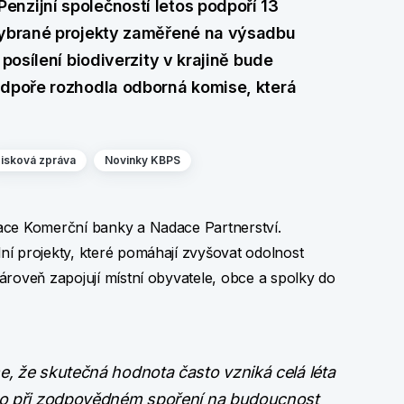
nzijní společností letos podpoří 13
 vybrané projekty zaměřené na výsadbu
 posílení biodiverzity v krajině bude
odpoře rozhodla odborná komise, která
isková zpráva
Novinky KBPS
ace Komerční banky a Nadace Partnerství.
í projekty, které pomáhají zvyšovat odolnost
ároveň zapojují místní obyvatele, obce a spolky do
e, že skutečná hodnota často vzniká celá léta
 to při zodpovědném spoření na budoucnost