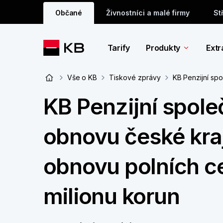
Občané
Živnostníci a malé firmy
St
Tarify
Produkty
Extr
Vše o KB
Tiskové zprávy
KB Penzijní spo
KB Penzijní spole
obnovu české kraj
obnovu polních ce
milionu korun