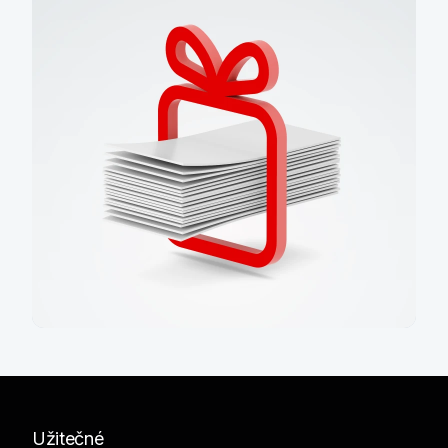
Staňte se klientem a získejte až
4 000 Kč
Užitečné