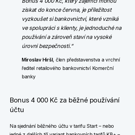
Bonus 4 000 Kč, který zájemci mohou
získat do konce června, je příležitost
vyzkoušet si bankovnictví, které vzniká
ve spolupráci s klienty, je jednoduché na
používání a zároveň staví na vysoké
úrovni bezpečnosti.“
Miroslav Hiršl
, člen představenstva a vrchní
ředitel retailového bankovnictví Komerční
banky
Bonus 4 000 Kč za běžné používání
účtu
Na sjednání běžného účtu v tarifu Start – nebo
jedné z dalších tří variant bankovních tarifů KB+ –