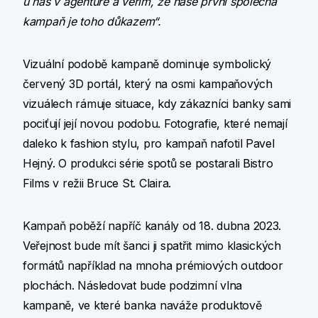
u nás v agentuře a věřím, že naše první společná
kampaň je toho důkazem“.
Vizuální podobě kampaně dominuje symbolický
červený 3D portál, který na osmi kampaňových
vizuálech rámuje situace, kdy zákazníci banky sami
pociťují její novou podobu. Fotografie, které nemají
daleko k fashion stylu, pro kampaň nafotil Pavel
Hejný. O produkci série spotů se postarali Bistro
Films v režii Bruce St. Claira.
Kampaň poběží napříč kanály od 18. dubna 2023.
Veřejnost bude mít šanci ji spatřit mimo klasických
formátů například na mnoha prémiových outdoor
plochách. Následovat bude podzimní vlna
kampaně, ve které banka naváže produktově