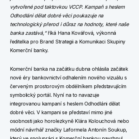
vytvořené pod taktovkou VCCP. Kampaň s heslem
Odhodláni dělat dobré věci poukazuje na
technologický přerod i důraz na hodnoty, které naše
banka zastává,“
říká Hana Kovářová, výkonná
ředitelka pro Brand Strategii a Komunikaci Skupiny
Komerční banky.
Komerční banka na začátku dubna ohlásila začátek
nové éry bankovnictví odhalením nového vizuálu s
červeným prostorovým obdélníkem představujícím
symbolický portál. Nyní na to navazuje
integrovanou kampaní s heslem Odhodláni dělat
dobré věci. V kampani se představí mimo jiné
osobnosti jako horolezkyně Klára Kolouchová nebo
módní návrhář značky Laformela Antonín Soukup,
který ve spolupráci s Komerční bankou navrhnul