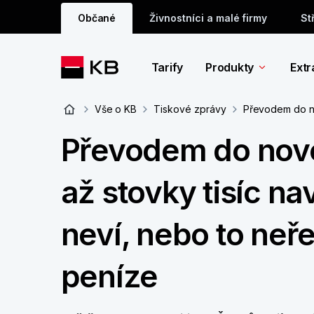
Občané
Živnostníci a malé firmy
St
Tarify
Produkty
Extr
Vše o KB
Tiskové zprávy
Převodem do nov
Převodem do nové
až stovky tisíc na
neví, nebo to neřeš
peníze