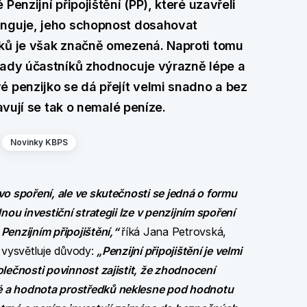
enzijní připojištění (PP), které uzavřeli
unguje, jeho schopnost dosahovat
dků je však značně omezená. Naproti tomu
lady účastníků zhodnocuje výrazně lépe a
 penzijko se dá přejít velmi snadno a bez
avují se tak o nemalé peníze.
Novinky KBPS
o spoření, ale ve skutečnosti se jedná o formu
nou investiční strategii lze v penzijním spoření
enzijním připojištění,“
říká Jana Petrovská,
 vysvětluje důvody:
„Penzijní připojištění je velmi
lečnosti povinnost zajistit, že zhodnocení
é a hodnota prostředků neklesne pod hodnotu