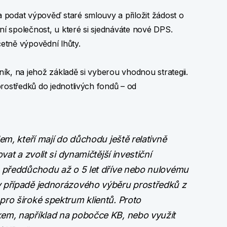
a podat výpověď staré smlouvy a přiložit žádost o
ní společnost, u které si sjednáváte nové DPS.
četně výpovědní lhůty.
zník, na jehož základě si vyberou vhodnou strategii.
rostředků do jednotlivých fondů – od
em, kteří mají do důchodu ještě relativně
vat a zvolit si dynamičtější investiční
o předdůchodu až o 5 let dříve nebo nulovému
v případě jednorázového výběru prostředků z
ro široké spektrum klientů. Proto
em, například na pobočce KB, nebo využít