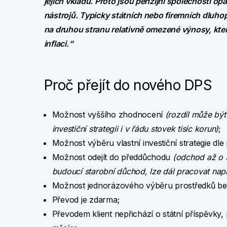
jejich vkladů. Proto jsou penzijní společnosti o
nástrojů. Typicky státních nebo firemních dluhopi
na druhou stranu relativně omezené výnosy, kt
inflaci.“
Proč přejít do nového DPS
Možnost vyššího zhodnocení
(rozdíl může být
investiční strategii i v řádu stovek tisíc korun)
;
Možnost výběru vlastní investiční strategie dle p
Možnost odejít do předdůchodu
(odchod až o 5 
budoucí starobní důchod, lze dál pracovat nap
Možnost jednorázového výběru prostředků bez 
Převod je zdarma;
Převodem klient nepřichází o státní příspěvky