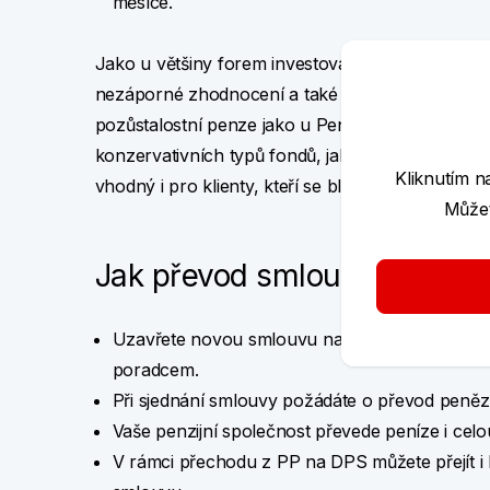
měsíce.
Jako u většiny forem investování i tady je třeba
nezáporné zhodnocení a také u něj není možnos
pozůstalostní penze jako u Penzijního připojištění
konzervativních typů fondů, jako například KB P
Kliknutím n
vhodný i pro klienty, kteří se blíží důchodovému
Můžet
Jak převod smlouvy provést
Uzavřete novou smlouvu na DPS – můžete to u
poradcem.
Při sjednání smlouvy požádáte o převod peně
Vaše penzijní společnost převede peníze i cel
V rámci přechodu z PP na DPS můžete přejít i k 