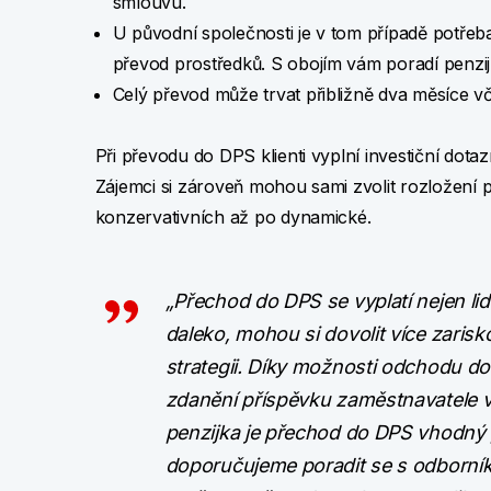
smlouvu.
U původní společnosti je v tom případě potřeb
převod prostředků. S obojím vám poradí penzij
Celý převod může trvat přibližně dva měsíce v
Při převodu do DPS klienti vyplní investiční dota
Zájemci si zároveň mohou sami zvolit rozložení p
konzervativních až po dynamické.
„Přechod do DPS se vyplatí nejen lid
daleko, mohou si dovolit více zarisko
strategii. Díky možnosti odchodu d
zdanění příspěvku zaměstnavatele 
penzijka je přechod do DPS vhodný p
doporučujeme poradit se s odborník