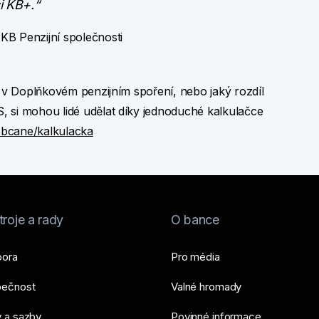
i KB+.“
 KB Penzijní společnosti
t v Doplňkovém penzijním spoření, nebo jaký rozdíl
, si mohou lidé udělat díky jednoduché kalkulačce
bcane/kalkulacka
roje a rady
O bance
ora
Pro média
ečnost
Valné hromady
 a sazby
Povinné informace