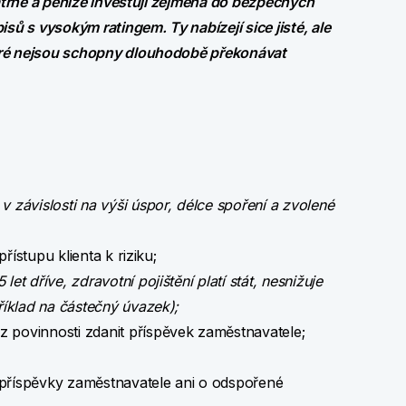
patrné a peníze investují zejména do bezpečných
sů s vysokým ratingem. Ty nabízejí sice jisté, ale
eré nejsou schopny dlouhodobě překonávat
 v závislosti na výši úspor, délce spoření a zvolené
řístupu klienta k riziku;
let dříve, zdravotní pojištění platí stát, nesnižuje
říklad na částečný úvazek);
povinnosti zdanit příspěvek zaměstnavatele;
, příspěvky zaměstnavatele ani o odspořené