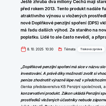
Ještě zhruba dva miliony Čechů mají staré P
před rokem 2013. Tento produkt nadále f
atraktivního výnosu u vložených prostře
nové Doplňkové penzijní spoření (DPS) vk
má řadu dalších výhod. Ze starého na nové
poplatku. Lidé to ale často nevědí, a připr
8. 10. 2025  10:30
Témata
Tisková zpráva
„Doplňkové penzijní spoření má sice v názvu slov
investování. A právě díky možnosti zvolit si vhod
peníze zhodnotit výrazně lépe než v předchozím P
členka představenstva KB Penzijní společnosti, a
konzervativní produkt. Zákon ukládá Penzijní spo
prostředků vložených účastníky nebude záporn