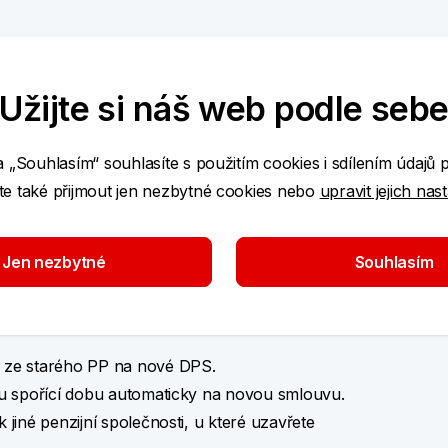
 počítat s určitým rizikem. Nové DPS negarantuje
t vybírat prostředky formou výsluhové nebo
Užijte si náš web podle seb
. Přesto díky možnosti investovat i do
eněžní účastnický fond, je přechod do DPS
a „Souhlasím“ souhlasíte s použitím cookies i sdílením údajů 
 věku.
e také přijmout jen nezbytné cookies nebo
upravit jejich nas
?
Jen nezbytné
Souhlasím
dělat online, v bance nebo s finančním
z ze starého PP na nové DPS.
ou spořící dobu automaticky na novou smlouvu.
jiné penzijní společnosti, u které uzavřete