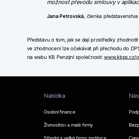
možnost převodu smlouvy v aplikac
Jana Petrovská
, členka představenstva
Představu o tom, jak se dají prostředky zhodnoti
ve zhodnocení lze očekávat při přechodu do DPS
na webu KB Penzijní společnosti:
www.kbps.cz/o
Nabídka
Nást
Osobní finance
Podp
Živnostníci a malé firmy
Bezp
Střední a velké firmy, instituce
Ceny