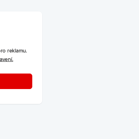
e
pro reklamu.
tavení.