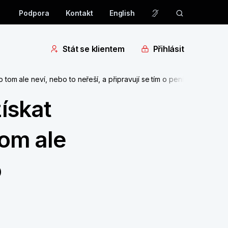
Podpora
Kontakt
English
Stát se klientem
Přihlásit
tom ale neví, nebo to neřeší, a připravují se tím o peníze
ískat
tom ale
o