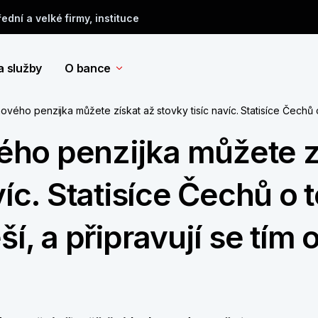
řední a velké firmy, instituce
a služby
O bance
ého penzijka můžete získat až stovky tisíc navíc. Statisíce Čechů o 
ho penzijka můžete z
víc. Statisíce Čechů o 
í, a připravují se tím 