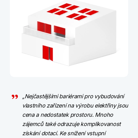
Udržitelné bydlení
„Nejčastějšími bariérami pro vybudování
vlastního zařízení na výrobu elektřiny jsou
Pomůžeme s financováním a poradíme s
dotacemi v programu Nová zelena
cena a nedostatek prostoru. Mnoho
úsporám
zájemců také odrazuje komplikovanost
získání dotací. Ke snížení vstupní
Více informací