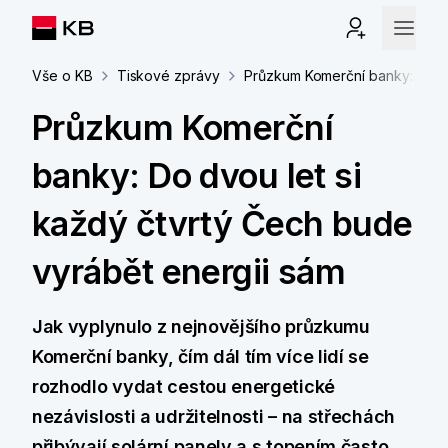
Vše o KB
Tiskové zprávy
Průzkum Komerční banky: Do dv
Průzkum Komerční
banky: Do dvou let si
každý čtvrtý Čech bude
vyrábět energii sám
Jak vyplynulo z nejnovějšího průzkumu
Komerční banky, čím dál tím více lidí se
rozhodlo vydat cestou energetické
nezávislosti a udržitelnosti – na střechách
přibývají solární panely a s topením často