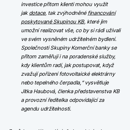
investice přitom klienti mohou využít
jak
dotace
, tak zvýhodněné
financování
poskytované Skupinou KB
, které jim
umožní realizovat vše, co by si rádi užívali
ve svém vysněném udržitelném bydlení.
Společnosti Skupiny Komerční banky se
přitom zaměřují i na poradenské služby,
kdy klientům radí, jak postupovat, když
zvažují pořízení fotovoltaické elektrárny
nebo tepelného čerpadla,“ vysvětluje
Jitka Haubová, členka představenstva KB
a provozní ředitelka odpovídající za
agendu udržitelnosti.