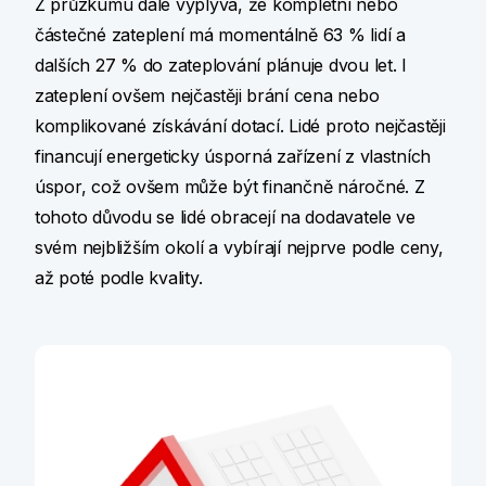
Z průzkumu dále vyplývá, že kompletní nebo
částečné zateplení má momentálně 63 % lidí a
dalších 27 % do zateplování plánuje dvou let. I
zateplení ovšem nejčastěji brání cena nebo
komplikované získávání dotací. Lidé proto nejčastěji
financují energeticky úsporná zařízení z vlastních
úspor, což ovšem může být finančně náročné. Z
tohoto důvodu se lidé obracejí na dodavatele ve
svém nejbližším okolí a vybírají nejprve podle ceny,
až poté podle kvality.