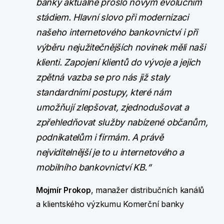
banky aktuálně prošlo novým evolučním
stádiem. Hlavní slovo při modernizaci
našeho internetového bankovnictví i při
výběru nejužitečnějších novinek měli naši
klienti. Zapojení klientů do vývoje a jejich
zpětná vazba se pro nás již staly
standardními postupy, které nám
umožňují zlepšovat, zjednodušovat a
zpřehledňovat služby nabízené občanům,
podnikatelům i firmám. A právě
nejviditelnější je to u internetového a
mobilního bankovnictví KB.“
Mojmír Prokop
, manažer distribučních kanálů
a klientského výzkumu Komerční banky