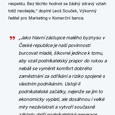
respektu. Bez těchto hodnot se žádný zdravý vztah
totiž neobejde,“ doplnil Leoš Souček, Výkonný
ředitel pro Marketing v Komerční bance.
„Jako hlavní zástupce malého byznysu v
České republice je naší povinností
burcovat mladé, šikovné jedince k tomu,
aby vzali podnikatelský prapor do rukou a
nebáli se vyměnit komfort dobrého
zaměstnání za odříkání a riziko spojené s
vlastním podnikáním. Ustojí-li
podnikatelské začátky, nejenže se jim to
ekonomicky vyplatí, ale dosáhnou i velké
míry nezávislosti a vytvoří současně
základy další podnikatelské generace.