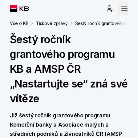
Vše o KB
Tiskové zprávy
Šestý ročník grantového progr
Šestý ročník
grantového programu
KB a AMSP ČR
„Nastartujte se“ zná své
vítěze
Již šestý ročník grantového programu
Komerční banky a Asociace malých a
středních podniků a živnostníků ČR (AMSP