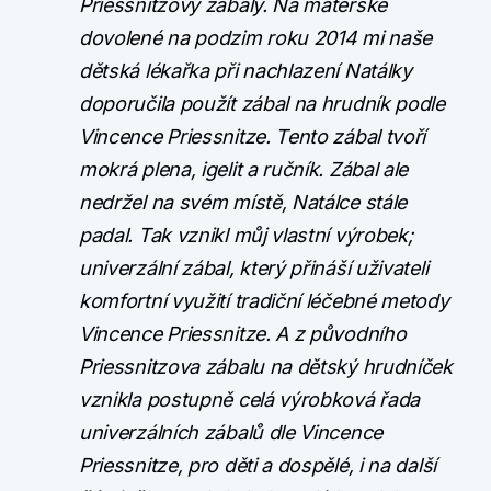
Priessnitzovy zábaly. Na mateřské
dovolené na podzim roku 2014 mi naše
dětská lékařka při nachlazení Natálky
doporučila použít zábal na hrudník podle
Vincence Priessnitze. Tento zábal tvoří
mokrá plena, igelit a ručník. Zábal ale
nedržel na svém místě, Natálce stále
padal. Tak vznikl můj vlastní výrobek;
univerzální zábal, který přináší uživateli
komfortní využití tradiční léčebné metody
Vincence Priessnitze. A z původního
Priessnitzova zábalu na dětský hrudníček
vznikla postupně celá výrobková řada
univerzálních zábalů dle Vincence
Priessnitze, pro děti a dospělé, i na další