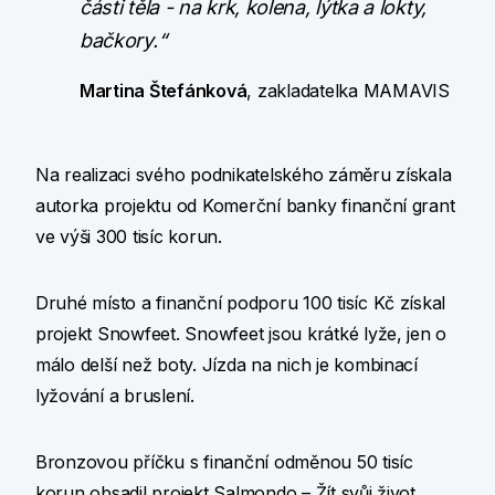
části těla - na krk, kolena, lýtka a lokty,
bačkory.“
Martina Štefánková
, zakladatelka MAMAVIS
Na realizaci svého podnikatelského záměru získala
autorka projektu od Komerční banky finanční grant
ve výši 300 tisíc korun.
Druhé místo a finanční podporu 100 tisíc Kč získal
projekt Snowfeet. Snowfeet jsou krátké lyže, jen o
málo delší než boty. Jízda na nich je kombinací
lyžování a bruslení.
Bronzovou příčku s finanční odměnou 50 tisíc
korun obsadil projekt Salmondo – Žít svůj život,