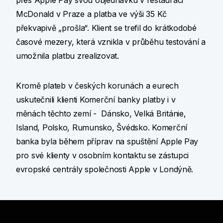
přes Apple Pay svou objednávku v restauraci
McDonald v Praze a platba ve výši 35 Kč
překvapivě „prošla“. Klient se trefil do krátkodobé
časové mezery, která vznikla v průběhu testování a
umožnila platbu zrealizovat.
Kromě plateb v českých korunách a eurech
uskutečnili klienti Komerční banky platby i v
měnách těchto zemí - Dánsko, Velká Británie,
Island, Polsko, Rumunsko, Švédsko. Komerční
banka byla během příprav na spuštění Apple Pay
pro své klienty v osobním kontaktu se zástupci
evropské centrály společnosti Apple v Londýně.