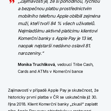
„Zajímavostí je, že si pohodlnou, rychlou
a bezpečnou platbu prostřednictvím
mobilního telefonu Apple oblíbili zejména
muži, kteří tvoří 84 % všech uživatelů.
Nejmladšímu aktivně platícímu klientovi
Komerční banky s Apple Pay je 13 let,
naopak nejstarší nedávno oslavil 81.
narozeniny.“
Monika Truchliková
, vedoucí Tribe Cash,
Cards and ATMs v Komerční bance
Zajímavostí v případě Apple Pay je skutečnost, že
historicky první platba v ČR se uskutečnila již 30.
října 2018. Klient Komerční banky „zkusil“ zaplatit