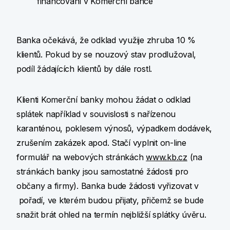
financování v Komerční bance
Banka očekává, že odklad využije zhruba 10 %
klientů. Pokud by se nouzový stav prodlužoval,
podíl žádajících klientů by dále rostl.
Klienti Komerční banky mohou žádat o odklad
splátek například v souvislosti s nařízenou
karanténou, poklesem výnosů, výpadkem dodávek,
zrušením zakázek apod. Stačí vyplnit on-line
formulář na webových stránkách
www.kb.cz
(na
stránkách banky jsou samostatné žádosti pro
občany a firmy). Banka bude žádosti vyřizovat v
pořadí, ve kterém budou přijaty, přičemž se bude
snažit brát ohled na termín nejbližší splátky úvěru.