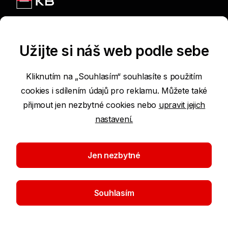
Jsme na sítích
Užijte si náš web podle sebe
Kliknutím na „Souhlasím“ souhlasíte s použitím
cookies i sdílením údajů pro reklamu. Můžete také
Podmínky používání internetových stránek
přijmout jen nezbytné cookies nebo
upravit jejich
nastavení.
Prohlášení o přístupnosti
Ochrana osobních údajů
Jen nezbytné
Nastavení cookies
Souhlasím
©2026 Komerční banka