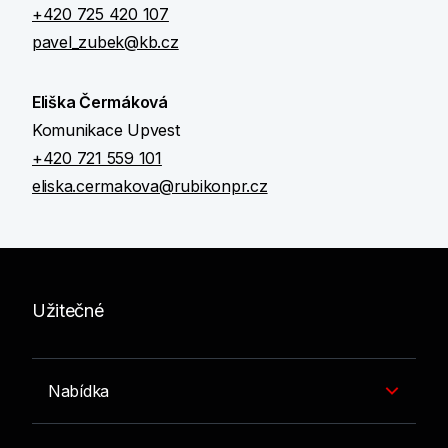
+420 725 420 107
pavel_zubek@kb.cz
Eliška Čermáková
Komunikace Upvest
+420 721 559 101
eliska.cermakova@rubikonpr.cz
Užitečné
Nabídka