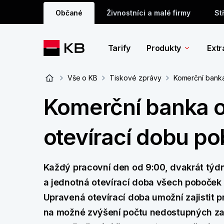
Občané
Živnostníci a malé firmy
St
Tarify
Produkty
Extr
Vše o KB
Tiskové zprávy
Komerční banka
Komerční banka o
otevírací dobu p
Každý pracovní den od 9:00, dvakrát týdně
a jednotná otevírací doba všech poboček 
Upravená otevírací doba umožní zajistit
na možné zvýšení počtu nedostupných z