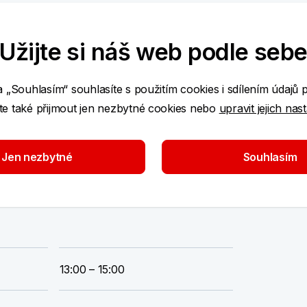
Užijte si náš web podle seb
od 2. listopadu 2020:
a „Souhlasím“ souhlasíte s použitím cookies i sdílením údajů 
13:00 – 17:00
e také přijmout jen nezbytné cookies nebo
upravit jejich nas
Jen nezbytné
Souhlasím
13:00 – 17:00
13:00 – 15:00