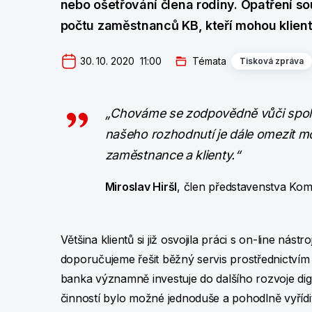
nebo ošetřování člena rodiny. Opatření 
počtu zaměstnanců KB, kteří mohou klien
30. 10. 2020  11:00
Témata
Tisková zpráva
„Chováme se zodpovědně vůči společ
našeho rozhodnutí je dále omezit mo
zaměstnance a klienty.“
Miroslav Hiršl
, člen představenstva Ko
Většina klientů si již osvojila práci s on-line ná
doporučujeme řešit běžný servis prostřednictvím
banka významně investuje do dalšího rozvoje dig
činností bylo možné jednoduše a pohodlně vyřídi