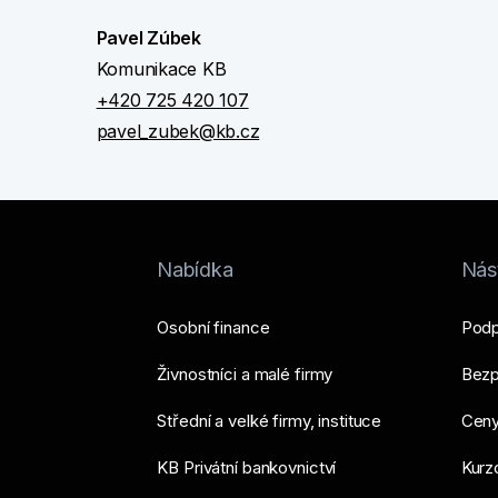
Pavel Zúbek
Komunikace KB
+420 725 420 107
pavel_zubek@kb.cz
Nabídka
Nást
Osobní finance
Podp
Živnostníci a malé firmy
Bezp
Střední a velké firmy, instituce
Ceny
KB Privátní bankovnictví
Kurzo