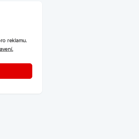
e
pro reklamu.
tavení.