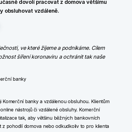
současně dovolí pracovat z domova většímu
ty obsluhovat vzdáleně.
nosti, ve které žijeme a podnikáme. Cílem
žnost šíření koronaviru a ochránit tak naše
merční banky
stroji Komerční banky a vzdálenou obsluhou. Klientům
 online nástrojů či vzdálené obsluhy. Komerční
italizace tak, aby většinu běžných bankovních
t z pohodlí domova nebo odkudkoliv to pro klienta