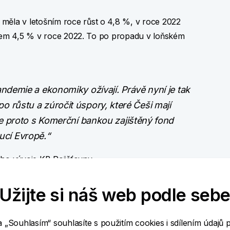
la v letošním roce růst o 4,8 %, v roce 2022
stem 4,5 % v roce 2022. To po propadu v loňském
demie a ekonomiky ožívají. Právě nyní je tak
ů po růstu a zúročit úspory, které Češi mají
e proto s Komerční bankou zajištěný fond
oucí Evropě.“
ého vývoje KB Pojišťovny
Užijte si náš web podle seb
eurozóně v rámci indexu EURO STOXX 50. Ten je
jziskovějších společností v eurozóně, které jsou
a „Souhlasím“ souhlasíte s použitím cookies i sdílením údajů 
e celkem 50 akcií z 8 zemí: Belgie, Finska,