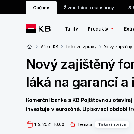
Občané
Živnostníci a malé firmy
St
Tarify
Produkty
Extr
Vše o KB
Tiskové zprávy
Nový zajištěný 
Nový zajištěný fo
láká na garanci a
Komerční banka s KB Pojišťovnou otevírají
investuje v eurozóně. Upisovací období tr
1. 9. 2021  16:00
Témata
Tisková zpráva