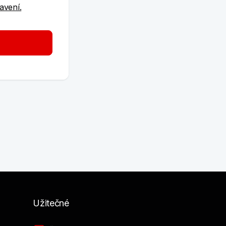
tavení.
Užitečné