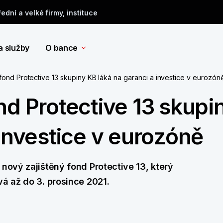
řední a velké firmy, instituce
a služby
O bance
fond Protective 13 skupiny KB láká na garanci a investice v eurozón
nd Protective 13 skupi
 investice v eurozóně
 nový zajištěný fond Protective 13, který
vá až do 3. prosince 2021.