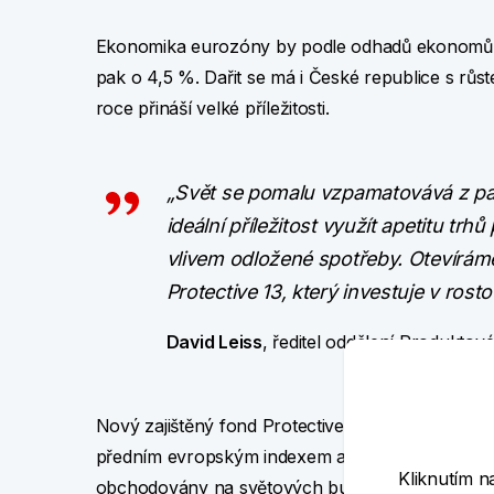
Ekonomika eurozóny by podle odhadů ekonomů mě
pak o 4,5 %. Dařit se má i České republice s rů
roce přináší velké příležitosti.
„Svět se pomalu vzpamatovává z pan
ideální příležitost využít apetitu trh
vlivem odložené spotřeby. Otevírám
Protective 13, který investuje v rost
David Leiss
, ředitel oddělení Produktov
Nový zajištěný fond Protective 13 investuje v 
předním evropským indexem akcií největších a ne
Kliknutím n
obchodovány na světových burzách. Index zahrnuj