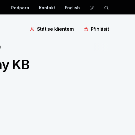
Podpora
Kontakt
English
Stát se klientem
Přihlásit
ě
ny KB