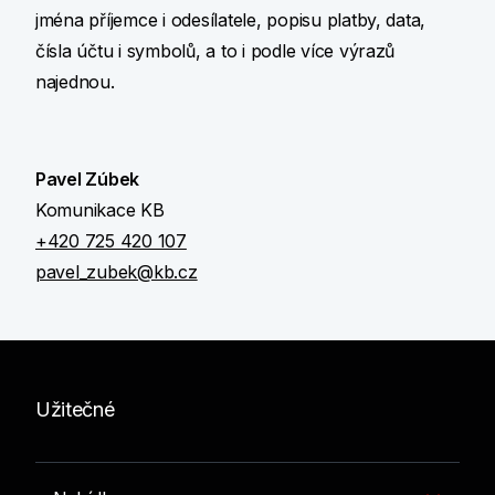
jména příjemce i odesílatele, popisu platby, data,
čísla účtu i symbolů, a to i podle více výrazů
najednou.
Pavel Zúbek
Komunikace KB
+420 725 420 107
pavel_zubek@kb.cz
Užitečné