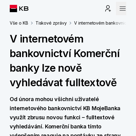
Vše o KB
Tiskové zprávy
V internetovém bankovnictví K
V internetovém
bankovnictví Komerční
banky lze nově
vyhledávat fulltextově
Od února mohou všichni uživatelé
internetového bankovnictví KB MojeBanka
využít zbrusu novou funkci – fulltextové
vyhledávání. Komerční banka tímto
vylepšením reaguje na poptávku ze strany