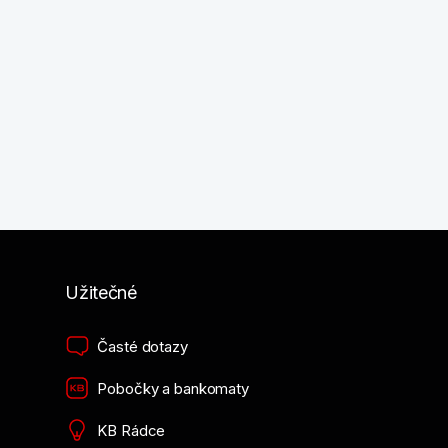
Užitečné
Časté dotazy
Pobočky a bankomaty
KB Rádce