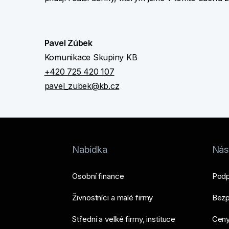
Pavel Zúbek
Komunikace Skupiny KB
+420 725 420 107
pavel_zubek@kb.cz
Nabídka
Nást
Osobní finance
Podp
Živnostníci a malé firmy
Bezp
Střední a velké firmy, instituce
Ceny