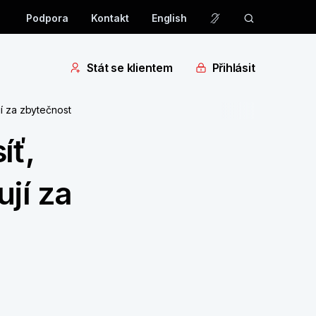
Podpora
Kontakt
English
Stát se klientem
Přihlásit
í za zbytečnost
íť,
jí za