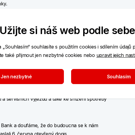
ky.
 aby měli ve svém okolí bankomat své banky,
Užijte si náš web podle seb
a měla mít svůj bankomat. Naopak 39 %
by na jednom místě byly dva a více bankomaty od
a „Souhlasím“ souhlasíte s použitím cookies i sdílením údajů 
 kterého by mohli klienti všech bank vybírat bez
e také přijmout jen nezbytné cookies nebo
upravit jejich nas
or zastává 95 % dotazovaných.
hotovostních služeb pro klienty a současně
Jen nezbytné
Souhlasím
e. Proto se rozhodla vyzvat ostatní banky na trhu
. Toto řešení považuje za efektivnější a udržitelné,
 a servisních výjezdů a také ke snížení spotřeby
y Bank a doufáme, že do budoucna se k nám
aslali 6. června otevřený dopis.