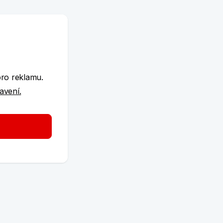
e
pro reklamu.
tavení.