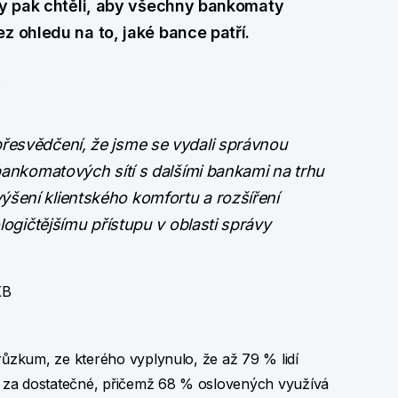
 by pak chtěli, aby všechny bankomaty
z ohledu na to, jaké bance patří.
přesvědčení, že jsme se vydali správnou
 bankomatových sítí s dalšími bankami na trhu
šení klientského komfortu a rozšíření
ologičtějšímu přístupu v oblasti správy
KB
zkum, ze kterého vyplynulo, že až 79 % lidí
 za dostatečné, přičemž 68 % oslovených využívá