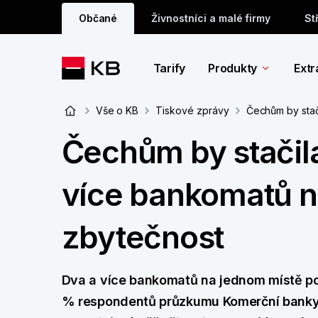
Občané
Živnostníci a malé firmy
St
Tarify
Produkty
Extr
Vše o KB
Tiskové zprávy
Čechům by stač
Čechům by stačil
více bankomatů n
zbytečnost
Dva a více bankomatů na jednom místě pov
% respondentů průzkumu Komerční banky 