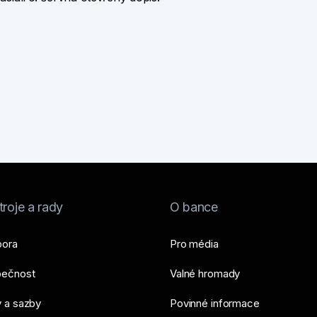
roje a rady
O bance
ora
Pro média
ečnost
Valné hromady
 a sazby
Povinné informace