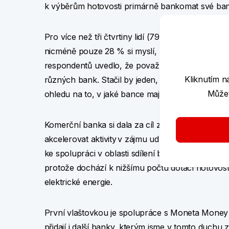
k výběrům hotovosti primárně bankomat své ban
Pro více než tři čtvrtiny lidí (79 %) je důležité,
nicméně pouze 28 % si myslí, že by každá bank
respondentů uvedlo, že považují za zbytečné, a
Kliknutím n
různých bank. Stačil by jeden, ideálně takový, ze
Můžet
ohledu na to, v jaké bance mají účet. Tento náz
Komerční banka si dala za cíl zvýšit dostupnost 
akcelerovat aktivity v zájmu udržitelného rozvoj
ke spolupráci v oblasti sdílení bankomatových sítí
protože dochází k nižšímu počtu dotací hotovosti
elektrické energie.
První vlaštovkou je spolupráce s Moneta Mone
přidají i další banky, kterým jsme v tomto duchu z