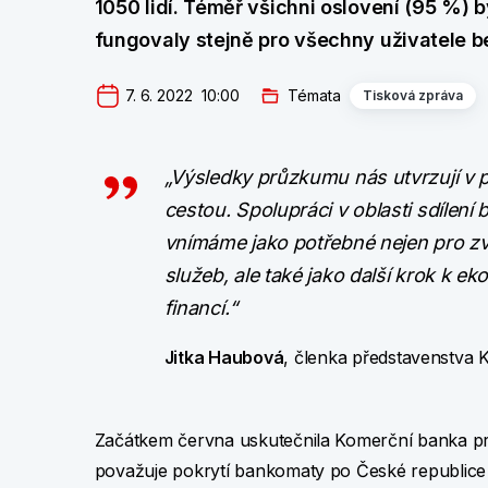
1050 lidí. Téměř všichni oslovení (95 %)
fungovaly stejně pro všechny uživatele be
7. 6. 2022  10:00
Témata
Tisková zpráva
„Výsledky průzkumu nás utvrzují v 
cestou. Spolupráci v oblasti sdílení
vnímáme jako potřebné nejen pro zvý
služeb, ale také jako další krok k ek
financí.“
Jitka Haubová
, členka představenstva 
Začátkem června uskutečnila Komerční banka prů
považuje pokrytí bankomaty po České republice