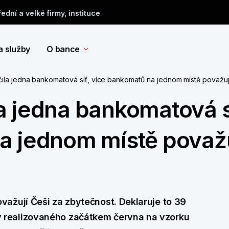
řední a velké firmy, instituce
a služby
O bance
ila jedna bankomatová síť, více bankomatů na jednom místě považuj
a jedna bankomatová s
a jednom místě považu
ažují Češi za zbytečnost. Deklaruje to 39
realizovaného začátkem června na vzorku