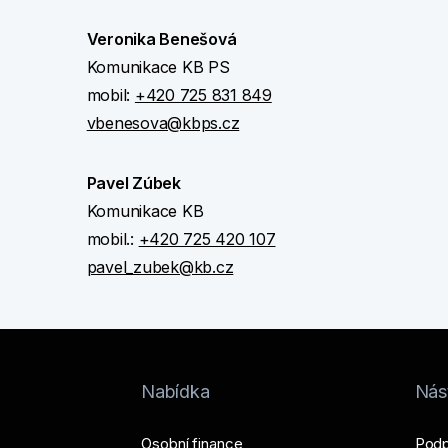
Veronika Benešová
Komunikace KB PS
mobil:
+420 725 831 849
vbenesova@kbps.cz
Pavel Zúbek
Komunikace KB
mobil.:
+420 725 420 107
pavel_zubek@kb.cz
Nabídka
Nást
Osobní finance
Podp