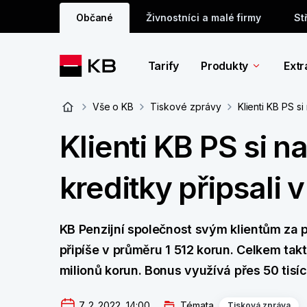
Občané
Živnostníci a malé firmy
St
Tarify
Produkty
Extr
Vše o KB
Tiskové zprávy
Klienti KB PS s
Klienti KB PS si n
kreditky připsali
KB Penzijní společnost svým klientům za p
připíše v průměru 1 512 korun. Celkem takt
milionů korun. Bonus využívá přes 50 tisíc 
7. 2. 2022  14:00
Témata
Tisková zpráva