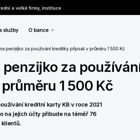
řední a velké firmy, instituce
a služby
O bance
i na penzijko za používání kreditky připsali v průměru 1 500 Kč
a penzijko za používán
 v průměru 1 500 Kč
oužívání kreditní karty KB v roce 2021
o na jejich účty přibude na téměř 76
klientů.