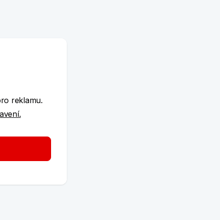
e
pro reklamu.
tavení.