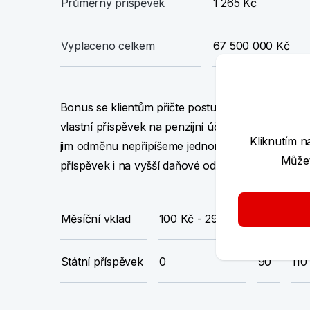
Průměrný příspěvek
1 265 Kč
Vyplaceno celkem
67 500 000 Kč
Bonus se klientům přičte postupně, je totiž rozp
vlastní příspěvek na penzijní účet. „Naším cílem 
Kliknutím n
jim odměnu nepřipíšeme jednorázově, ale po čás
Můžet
příspěvek i na vyšší daňové odpočty,“ vysvětluj
Měsíční vklad
100 Kč - 299 Kč
300
40
Státní příspěvek
0
90
110