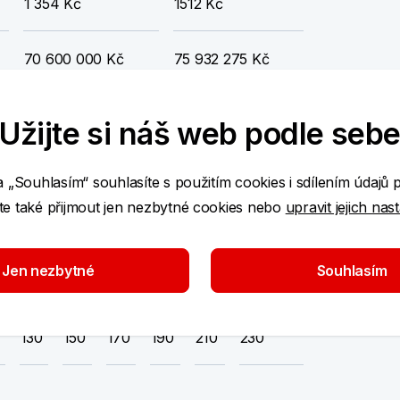
1 354 Kč
1512 Kč
70 600 000 Kč
75 932 275 Kč
Užijte si náš web podle seb
očítán na jednotlivé měsíce roku 2022 a navyšuje
je zhodnocovat prostředky našich klientů. Tím, že
a „Souhlasím“ souhlasíte s použitím cookies i sdílením údajů 
tech, jim pomůžeme dosáhnout na vyšší státní
e také přijmout jen nezbytné cookies nebo
upravit jejich nas
e Lubomír Koňák.
Jen nezbytné
Souhlasím
0
500
600
700
800
900
1 000 Kč
130
150
170
190
210
230