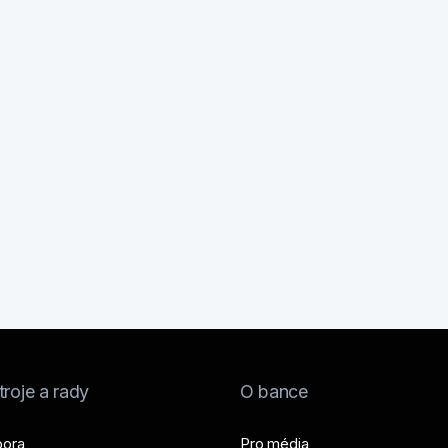
roje a rady
O bance
ora
Pro média