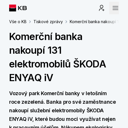
Vše o KB
Tiskové zprávy
Komerční banka nakoupí 131 e
Komerční banka
nakoupí 131
elektromobilů ŠKODA
ENYAQ iV
Vozový park Komerční banky v letošním
roce zezelená
. Banka pro své zaměstnance
nakoupí služební elektromobily ŠKODA
ENYAQ iV, které budou moci využívat nejen
k pracovním účelům. Nákupem ekologicky