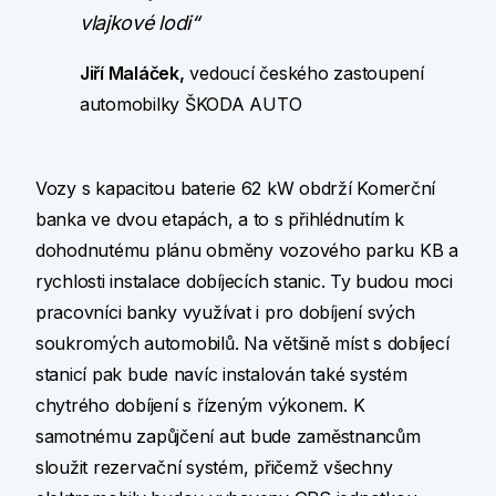
vlajkové lodi“
Jiří Maláček,
vedoucí českého zastoupení
automobilky ŠKODA AUTO
Vozy s kapacitou baterie 62 kW obdrží Komerční
banka ve dvou etapách, a to s přihlédnutím k
dohodnutému plánu obměny vozového parku KB a
rychlosti instalace dobíjecích stanic. Ty budou moci
pracovníci banky využívat i pro dobíjení svých
soukromých automobilů. Na většině míst s dobíjecí
stanicí pak bude navíc instalován také systém
chytrého dobíjení s řízeným výkonem. K
samotnému zapůjčení aut bude zaměstnancům
sloužit rezervační systém, přičemž všechny