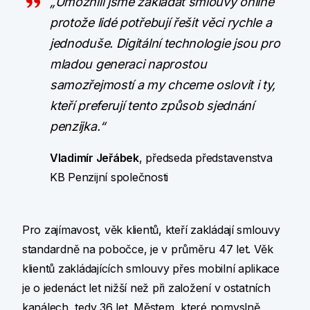
„Umožnili jsme zakládat smlouvy online
protože lidé potřebují řešit věci rychle a
jednoduše. Digitální technologie jsou pro
mladou generaci naprostou
samozřejmostí a my chceme oslovit i ty,
kteří preferují tento způsob sjednání
penzijka.“
Vladimír Jeřábek
, předseda představenstva
KB Penzijní společnosti
Pro zajímavost, věk klientů, kteří zakládají smlouvy
standardně na pobočce, je v průměru 47 let. Věk
klientů zakládajících smlouvy přes mobilní aplikace
je o jedenáct let nižší než při založení v ostatních
kanálech, tedy 36 let. Městem, které pomyslně