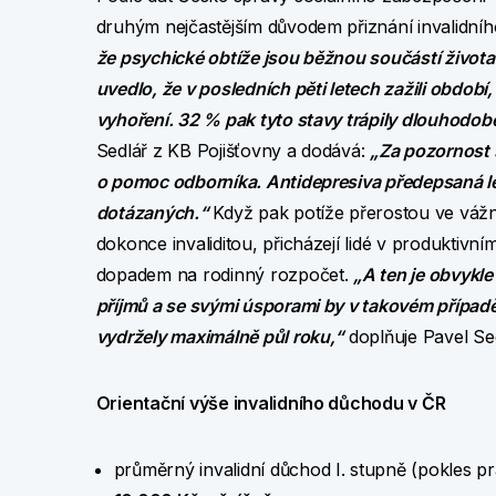
druhým nejčastějším důvodem přiznání invalidní
že psychické obtíže jsou běžnou součástí život
uvedlo, že v posledních pěti letech zažili období
vyhoření. 32 % pak tyto stavy trápily dlouhodob
Sedlář z KB Pojišťovny a dodává:
„Za pozornost s
o pomoc odborníka. Antidepresiva předepsaná lék
dotázaných.“
Když pak potíže přerostou ve vážn
dokonce invaliditou, přicházejí lidé v produkti
dopadem na rodinný rozpočet.
„A ten je obvykle
příjmů a se svými úsporami by v takovém případě
vydržely maximálně půl roku,“
doplňuje Pavel Se
Orientační výše invalidního důchodu v ČR
průměrný invalidní důchod I. stupně (pokles 