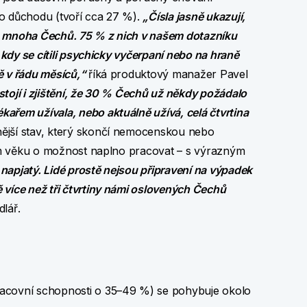
ho důchodu (tvoří cca 27 %).
„Čísla jasně ukazují,
a mnoha Čechů. 75 % z nich v našem dotazníku
, kdy se cítili psychicky vyčerpaní nebo na hraně
ě v řádu měsíců,“
říká produktový manažer Pavel
tojí i zjištění, že 30 % Čechů už někdy požádalo
ařem užívala, nebo aktuálně užívá, celá čtvrtina
ější stav, který skončí nemocenskou nebo
vním věku o možnost naplno pracovat – s výrazným
 napjatý. Lidé prostě nejsou připravení na výpadek
 více než tři čtvrtiny námi oslovených Čechů
dlář.
pracovní schopnosti o 35–49 %) se pohybuje okolo