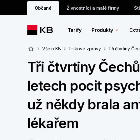
Občané
Živnostníci a malé firmy
St
Tarify
Produkty
Extr
Vše o KB
Tiskové zprávy
Tři čtvrtiny Če
Tři čtvrtiny Čechů
letech pocit psyc
už někdy brala a
lékařem