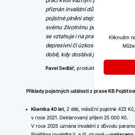
práci kvůli vážným psychickým obtíž
přiznán invalidní důchod právě kvůl
pojistné plnění stejně jako u jiných 
svému životnímu pojištění sjednat ta
se vztahuje i na pracovní neschopno
Kliknutím n
depresivní či úzkostné poruchy, a po
Můžet
době, kdy dostává jen nemocensko
Pavel Sedlář,
produktový manažer z KB 
Příklady pojistných událostí z praxe KB Pojišťo
Klientka 40 let
, 2 děti, měsíční pojistné 423 K
v roce 2021. Deklarovaný příjem 25 000 Kč.
V roce 2025 uznána invalidní z důvodu paranoi
Pojištěna Invalidita II. a III. stupně –
vyplaceno 