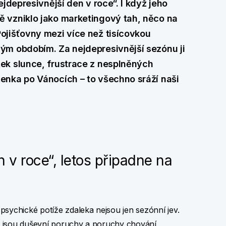
jdepresivnější den v roce“. I když jeho
 vzniklo jako marketingový tah, něco na
ojišťovny mezi více než tisícovkou
ým obdobím. Za nejdepresivnější sezónu ji
ek slunce, frustrace z nesplněných
enka po Vánocích – to všechno sráží naši
n v roce“, letos připadne na
psychické potíže zdaleka nejsou jen sezónní jev.
* jsou duševní poruchy a poruchy chování