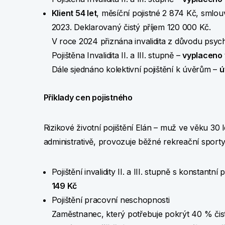
Klient 54 let
, měsíční pojistné 2 874 Kč, smlou
2023. Deklarovaný čistý příjem 120 000 Kč.
V roce 2024 přiznána invalidita z důvodu psy
Pojištěna Invalidita II. a III. stupně –
vyplaceno 
Dále sjednáno kolektivní pojištění k úvěrům –
ú
Příklady cen pojistného
Rizikové životní pojištění Elán – muž ve věku 30 l
administrativě, provozuje běžné rekreační sporty
Pojištění invalidity II. a III. stupně s konstant
149 Kč
Pojištění pracovní neschopnosti
Zaměstnanec, který potřebuje pokrýt 40 % čist