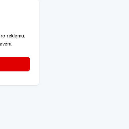
e
pro reklamu.
tavení.