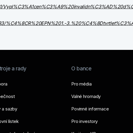
890921/Vypl%C3%A1cen%C3%A9%20invalidn%C3%AD%20d%
955433/%C4%8CR%20EPN%201.-3.%20%C4%8Dtvrtlet%C3%
roje a rady
O bance
ora
Pro média
ečnost
Valné hromady
 a sazby
Povinné informace
vní lístek
Pro investory