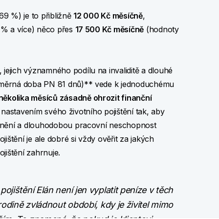
69 %) je to přibližně
12 000 Kč měsíčně
,
0 % a více) něco přes
17 500 Kč měsíčně
(hodnoty
ejich významného podílu na invaliditě a dlouhé
ůměrná doba PN 81 dnů)** vede k jednoduchému
ěkolika měsíců zásadně ohrozit finanční
jí nastavením svého životního pojištění tak, aby
ocnění a dlouhodobou pracovní neschopnost
ištění je ale dobré si vždy ověřit za jakých
jištění zahrnuje.
ojištění Elán není jen vyplatit peníze v těch
 rodině zvládnout období, kdy je živitel mimo