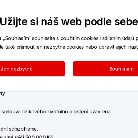
ím. To znamená, že pokud je klientovi
i duševní poruše, může vzniknout nárok na
Užijte si náš web podle seb
zdravotních příčin. Zároveň si klient může ke
ké připojištění pracovní neschopnosti, které
st z důvodu psychických obtíží, například
a „Souhlasím“ souhlasíte s použitím cookies i sdílením údajů 
bírat denní dávku, která doplní jeho příjem v
e také přijmout jen nezbytné cookies nebo
upravit jejich nas
u.“
Jen nezbytné
Souhlasím
Pojišťovny
vny
č, smlouva rizikového životního pojištění uzavřena
dní schizofrenie.
v plné výši 500 000 Kč
.