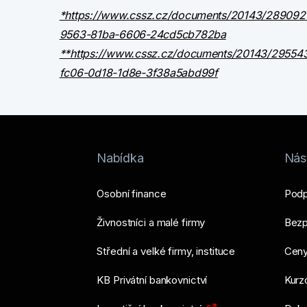
*https://www.cssz.cz/documents/20143/2
9563-81ba-6606-24cd5cb782ba
**https://www.cssz.cz/documents/20143/2
fc06-0d18-1d8e-3f38a5abd99f
Nabídka
Nást
Osobní finance
Podp
Živnostníci a malé firmy
Bezp
Střední a velké firmy, instituce
Ceny
KB Privátní bankovnictví
Kurzo