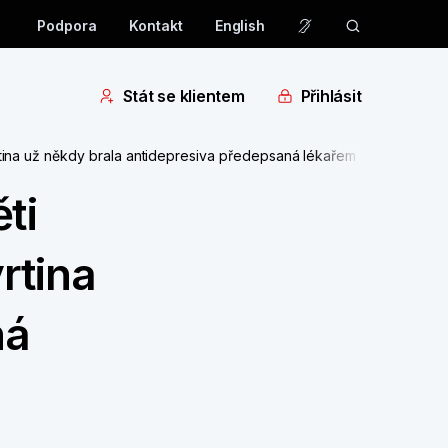
Podpora
Kontakt
English
Stát se klientem
Přihlásit
vrtina už někdy brala antidepresiva předepsaná lékařem
ti
rtina
ná