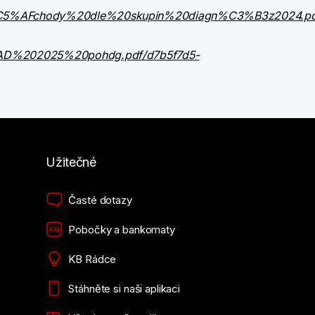
C5%AFchody%20dle%20skupin%20diagn%C3%B3z2024.pdf
AD%202025%20pohdg.pdf/d7b5f7d5-
Užitečné
Časté dotazy
Pobočky a bankomaty
KB Rádce
Stáhněte si naši aplikaci