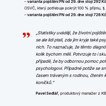
–
varianta pojištění PN od 29. dne stojí 292 K
OSVČ, který potřebuje pokrýt 100 % příjmu, tj
–
varianta pojištění PN od 29. dne stojí 728 K
„Statistiky uvádějí, že životní pojiš
se ale lidí ptali, zda jim kryje také
nich. To naznačuje, že těmto diagn
kolik bychom měli. Potvrzuje to i s
případě, že by odbornou pomoc potře
psychologovi. Případné potíže se s
časem tráveným s rodinou, čtením 
koníčků.“
Pavel Sedlář
, produktový manažer z KB