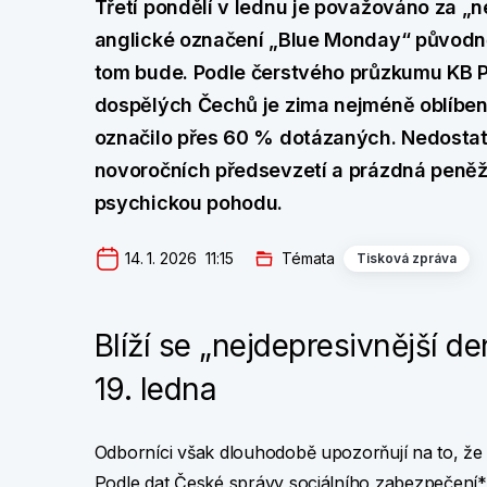
Třetí pondělí v lednu je považováno za „ne
anglické označení „Blue Monday“ původně
tom bude. Podle čerstvého průzkumu KB P
dospělých Čechů je zima nejméně oblíben
označilo přes 60 % dotázaných. Nedostat
novoročních předsevzetí a prázdná peněž
psychickou pohodu.
14. 1. 2026  11:15
Témata
Tisková zpráva
Blíží se „nejdepresivnější de
19. ledna
Odborníci však dlouhodobě upozorňují na to, že 
Podle dat České správy sociálního zabezpečení