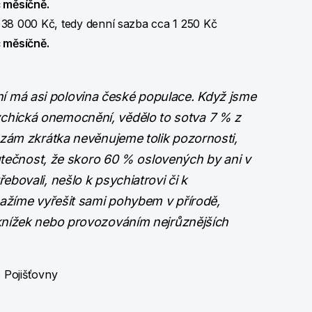
č měsíčně.
. 38 000 Kč, tedy denní sazba cca 1 250 Kč
č měsíčně.
tění má asi polovina české populace. Když jsme
 psychická onemocnění, vědělo to sotva 7 % z
ózám zkrátka nevěnujeme tolik pozornosti,
kutečnost, že skoro 60 % oslovených by ani v
bovali, nešlo k psychiatrovi či k
nažíme vyřešit sami pohybem v přírodě,
knížek nebo provozováním nejrůznějších
 Pojišťovny