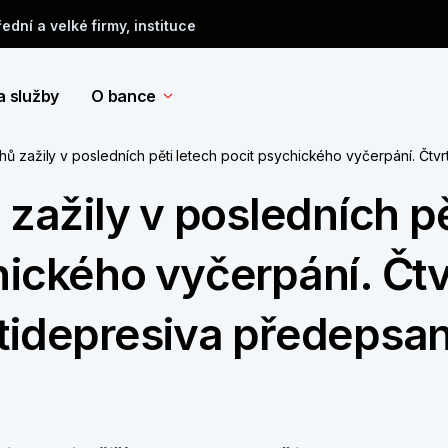
řední a velké firmy, instituce
a služby
O bance
chů zažily v posledních pěti letech pocit psychického vyčerpání. Čt
 zažily v posledních pě
hického vyčerpání. Čtv
ntidepresiva předepsa