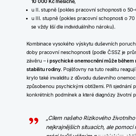
10 000 Kč měsíčně
,
u II. stupně (pokles pracovní schopnosti o 50–
u III. stupně (pokles pracovní schopnosti o 7
se vždy liší dle individuálního nároku).
Kombinace vysokého výskytu duševních poruch, j
doby pracovní neschopnosti (podle ČSSZ je pr
závěru –
i psychické onemocnění může během n
stabilitu rodiny
. Pojišťovny na tuto realitu reagu
krylo také invaliditu z důvodu duševního onem
způsobenou psychickými obtížemi. Při sjednání poj
konkrétních podmínek a které diagnózy životní po
„Cílem našeho Rizikového životního p
nejkrajnějších situacích, ale pomoci