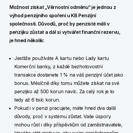
Možnost získat „Věrnostní odměnu“ je jednou z
výhod penzijního spoření u KB Penzijní
společnosti. Důvodů, proč by penzisté měli v
penzijku zůstat a dál si vytvářet finanční rezervu,
je hned několik:
Jestliže používáte A kartu nebo Lady kartu
Komerční banky, z každé bezhotovostní
transakce dostanete 1 % na váš penzijní účet jako
bonus. Měsíčně díky tomu můžete získat na své
penzijko až 500 korun navíc. Za celý rok je to
tedy až 6 tisíc korun.
Pokud i v penzi pracujete, máte hned dva další
důvody, proč v systému zůstat. Vaše úspory
mohou růst i díky příspěvkům od zaměstnavatele,