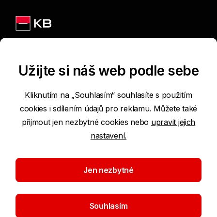
Jsme na sítích
Užijte si náš web podle sebe
Kliknutím na „Souhlasím“ souhlasíte s použitím
cookies i sdílením údajů pro reklamu. Můžete také
Podmínky používání internetových stránek
přijmout jen nezbytné cookies nebo
upravit jejich
nastavení.
Prohlášení o přístupnosti
Ochrana osobních údajů
Jen nezbytné
Nastavení cookies
Souhlasím
©2026 Komerční banka