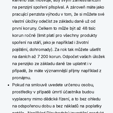
kterého stát motivuje, aby svým zaměstnancům
na penzijní spoření přispíval. A zároveň máte jako
pracující penzista výhodu v tom, že si můžete své
vlastní úložky odečíst ze základu daně už od
první koruny. Celkem to může být až 48 tisíc
korun ročně (limit platí pro všechny produkty
spoření na stáří, jako je například i životní
pojištění, dohromady). Za rok tak můžete ušetřit
na daních až 7 200 korun. Odpočet vašich úložek
na penzijko ze základu daně lze uplatnit i v
případě, že máte významnější příjmy například z
pronájmu.
Pokud na smlouvě uvedete určenou osobu,
prostředky v případě úmrtí účastníka budou
vyplaceny mimo dědické řízení, a to bez ohledu
na odspořenou dobu a bez nákladů na poplatky