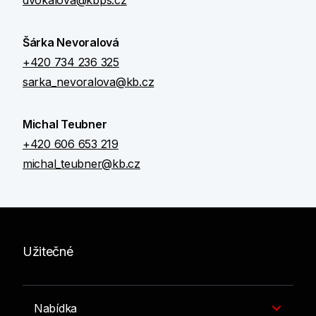
dvokalova@kbps.cz
Šárka Nevoralová
+420 734 236 325
sarka_nevoralova@kb.cz
Michal Teubner
+420 606 653 219
michal_teubner@kb.cz
Užitečné
Nabídka