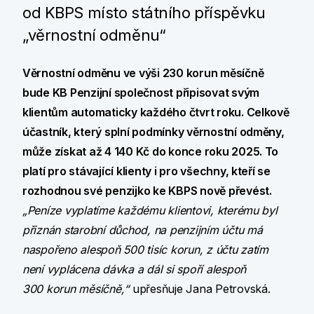
od KBPS místo státního příspěvku
„věrnostní odměnu“
Věrnostní odměnu ve výši 230 korun měsíčně
bude KB Penzijní společnost připisovat svým
klientům automaticky každého čtvrt roku. Celkově
účastník, který splní podmínky věrnostní odměny,
může získat až 4 140 Kč do konce roku 2025. To
platí pro stávající klienty i pro všechny, kteří se
rozhodnou své penzijko ke KBPS nově převést.
„Peníze vyplatíme každému klientovi, kterému byl
přiznán starobní důchod, na penzijním účtu má
naspořeno alespoň 500 tisíc korun, z účtu zatím
není vyplácena dávka a dál si spoří alespoň
300 korun měsíčně,“
upřesňuje Jana Petrovská.