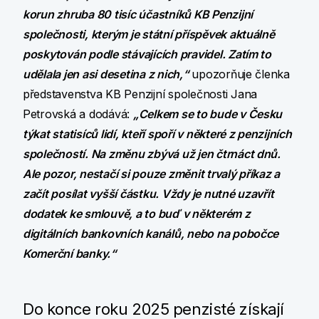
korun zhruba 80 tisíc účastníků KB Penzijní
společnosti, kterým je státní příspěvek aktuálně
poskytován podle stávajících pravidel. Zatím to
udělala jen asi desetina z nich,“
upozorňuje členka
představenstva KB Penzijní společnosti Jana
Petrovská a dodává:
„Celkem se to bude v Česku
týkat statisíců lidí, kteří spoří v některé z penzijních
společností. Na změnu zbývá už jen čtrnáct dnů.
Ale pozor, nestačí si pouze změnit trvalý příkaz a
začít posílat vyšší částku. Vždy je nutné uzavřít
dodatek ke smlouvě, a to buď v některém z
digitálních bankovních kanálů, nebo na pobočce
Komerční banky.“
Do konce roku 2025 penzisté získají