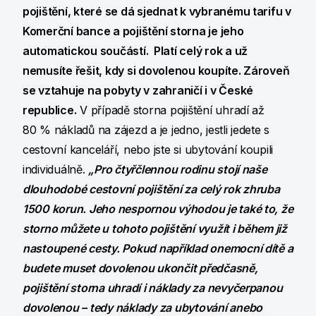
pojištění, které se dá sjednat k vybranému tarifu v
Komerční bance a pojištění storna je jeho
automatickou součástí. Platí celý rok a už
nemusíte řešit, kdy si dovolenou koupíte. Zároveň
se vztahuje na pobyty v zahraničí i v České
republice.
V případě storna pojištění uhradí až
80 % nákladů na zájezd a je jedno, jestli jedete s
cestovní kanceláří, nebo jste si ubytování koupili
individuálně.
„Pro čtyřčlennou rodinu stojí naše
dlouhodobé cestovní pojištění za celý rok zhruba
1500 korun. Jeho nespornou výhodou je také to, že
storno můžete u tohoto pojištění využít i během již
nastoupené cesty. Pokud například onemocní dítě a
budete muset dovolenou ukončit předčasně,
pojištění storna uhradí i náklady za nevyčerpanou
dovolenou – tedy náklady za ubytování anebo