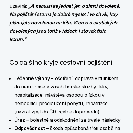
uzavírá:
„A nemusí se jednat jen o zimní dovolené.
Na pojištění storna je dobré myslet i ve chvíli, kdy
plánujete dovolenou na léto. Storna u exotických
dovolených jsou totiž v řádech i stovek tisíc
korun.“
Co dalšího kryje cestovní pojištění
Léčebné výlohy
– ošetření, doprava vrtulníkem
do nemocnice a zásah horské služby, léky,
hospitalizace, návštěva osobou blízkou v
nemocnici, prodloužení pobytu, repatriace
(návrat zpět do ČR včetně doprovodu)
Úraz
– bolestné a odškodnění za trvalé následky
Odpovědnost
– škoda způsobená třetí osobě na