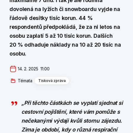
maximálně 7 dnů. I tak je ale rodinná
dovolená na lyžích či snowboardu vyjde na
řádově desítky tisíc korun. 44 %
respondentů předpokládá, že za ni letos na
osobu zaplatí 5 až 10 tisíc korun. Dalších
20 % odhaduje náklady na 10 až 20 tisíc na
osobu.
14. 2. 2025  11:00
Témata
Tisková zpráva
„Při těchto částkách se vyplatí sjednat si
cestovní pojištění, které vám pomůže s
nečekanými výdaji kvůli stornu zájezdu.
Zima je období, kdy o různá respirační