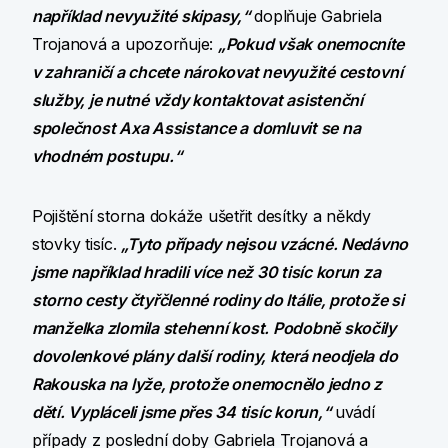
například nevyužité skipasy,“
doplňuje Gabriela
Trojanová a upozorňuje:
„Pokud však onemocníte
v zahraničí a chcete nárokovat nevyužité cestovní
služby, je nutné vždy kontaktovat asistenční
společnost Axa Assistance a domluvit se na
vhodném postupu.“
Pojištění storna dokáže ušetřit desítky a někdy
stovky tisíc.
„Tyto případy nejsou vzácné. Nedávno
jsme například hradili více než 30 tisíc korun za
storno cesty čtyřčlenné rodiny do Itálie, protože si
manželka zlomila stehenní kost. Podobně skočily
dovolenkové plány další rodiny, která neodjela do
Rakouska na lyže, protože onemocnělo jedno z
dětí. Vypláceli jsme přes 34 tisíc korun,“
uvádí
případy z poslední doby Gabriela Trojanová a