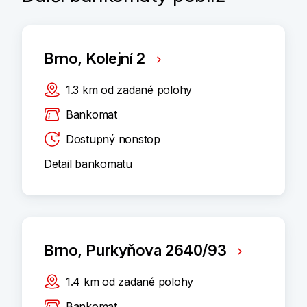
Brno, Kolejní 2
1.3
km
od zadané polohy
Bankomat
Dostupný nonstop
Detail bankomatu
Brno, Purkyňova 2640/93
1.4
km
od zadané polohy
Bankomat