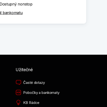
Dostupný nonstop
il bankomatu
Užitečné
Časté dotazy
Pobočky a bankomaty
KB Rádce