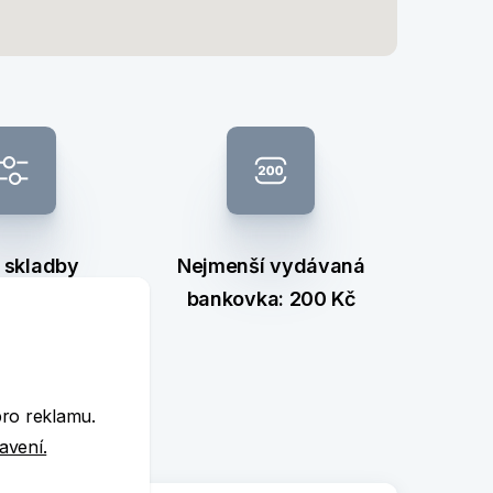
 skladby
Nejmenší vydávaná
nkovek
bankovka: 200 Kč
e
pro reklamu.
tavení.