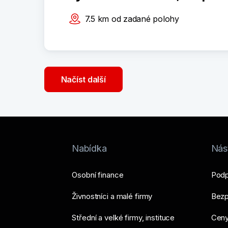
7.5
km
od zadané polohy
Načíst další
Nabídka
Nást
Osobní finance
Podp
Živnostníci a malé firmy
Bezp
Střední a velké firmy, instituce
Ceny