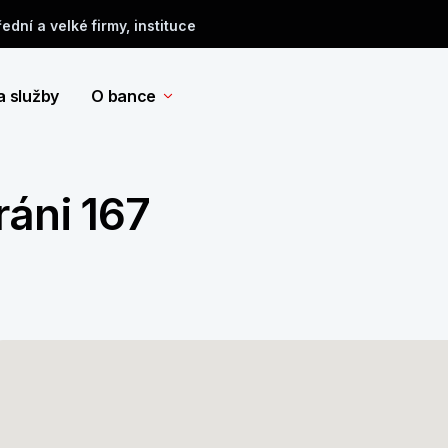
řední a velké firmy, instituce
a služby
O bance
ráni 167