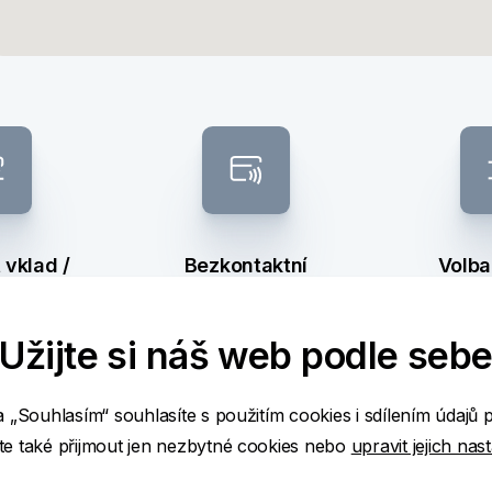
vklad /
Bezkontaktní
Volba
ěr
bankomat
ba
Užijte si náš web podle seb
a „Souhlasím“ souhlasíte s použitím cookies i sdílením údajů 
ž
e také přijmout jen nezbytné cookies nebo
upravit jejich nas