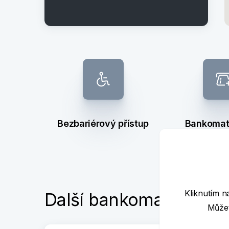
Bezbariérový přístup
Bankomat 
výb
Kliknutím n
Další bankomaty poblí
Můžet