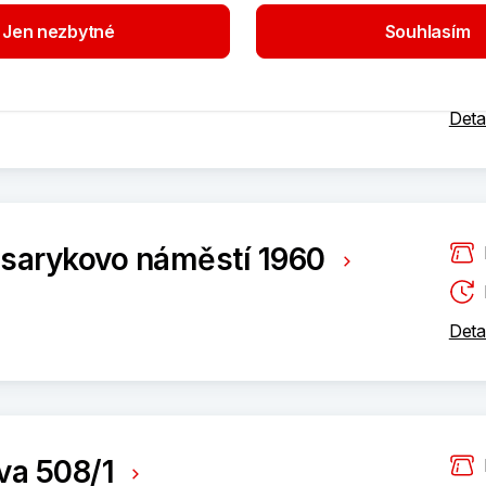
Jen nezbytné
Souhlasím
 2044
Deta
sarykovo náměstí 1960
Deta
va 508/1