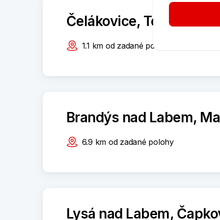
Čelákovice, Toušeňská
1.1
km
od zadané polohy
Brandýs nad Labem, Ma
6.9
km
od zadané polohy
Lysá nad Labem, Čapko