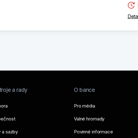
Deta
roje a rady
O bance
ora
Pro média
ečnost
Valné hromady
 a sazby
Povinné informace