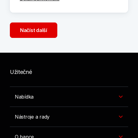
Načíst další
Užitečné
Nabídka
Nástroje a rady
O bance