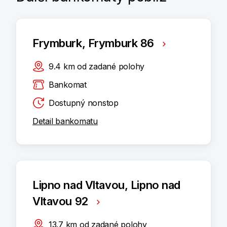
Frymburk, Frymburk 86
9.4
km
od zadané polohy
Bankomat
Dostupný nonstop
Detail bankomatu
Lipno nad Vltavou, Lipno nad
Vltavou 92
13.7
km
od zadané polohy