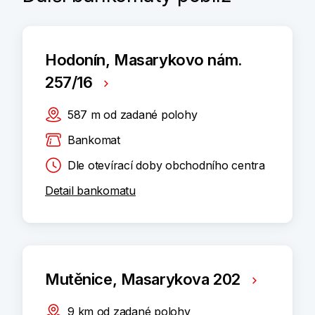
Hodonín, Masarykovo nám.
257/16
587
m
od zadané polohy
Bankomat
Dle otevírací doby obchodního centra
Detail bankomatu
Mutěnice, Masarykova 202
9
km
od zadané polohy