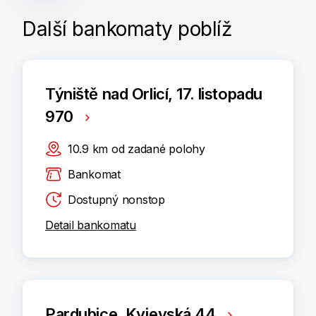
Další bankomaty poblíž
Týniště nad Orlicí, 17. listopadu
970
10.9
km
od zadané polohy
Bankomat
Dostupný nonstop
Detail bankomatu
Pardubice, Kyjevská 44