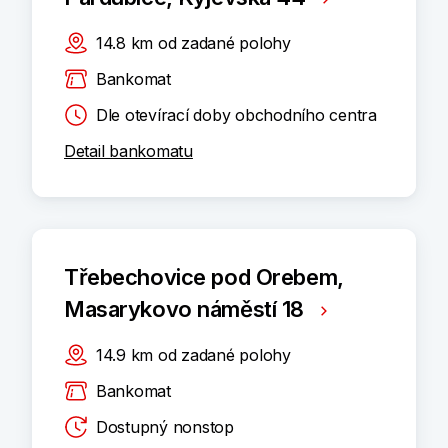
14.8
km
od zadané polohy
Bankomat
Dle otevírací doby obchodního centra
Detail bankomatu
Třebechovice pod Orebem,
Masarykovo náměstí 18
14.9
km
od zadané polohy
Bankomat
Dostupný nonstop