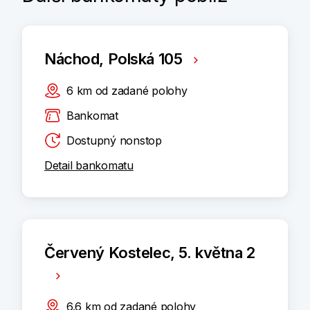
Náchod, Polská 105
6
km
od zadané polohy
Bankomat
Dostupný nonstop
Detail bankomatu
Červený Kostelec, 5. května 2
6.6
km
od zadané polohy