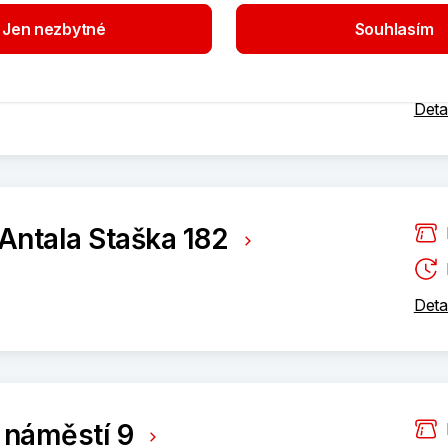
Jen nezbytné
Souhlasím
Deta
Antala Staška 182
Deta
 náměstí 9