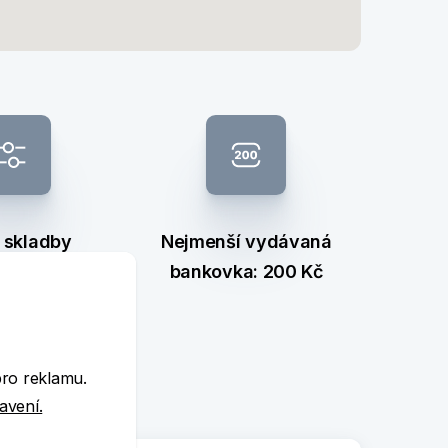
 skladby
Nejmenší vydávaná
nkovek
bankovka: 200 Kč
e
pro reklamu.
tavení.