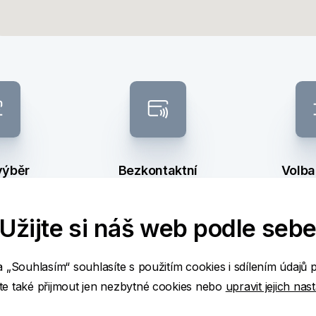
výběr
Bezkontaktní
Volba
bankomat
ba
Užijte si náš web podle seb
a „Souhlasím“ souhlasíte s použitím cookies i sdílením údajů 
ž
e také přijmout jen nezbytné cookies nebo
upravit jejich nas