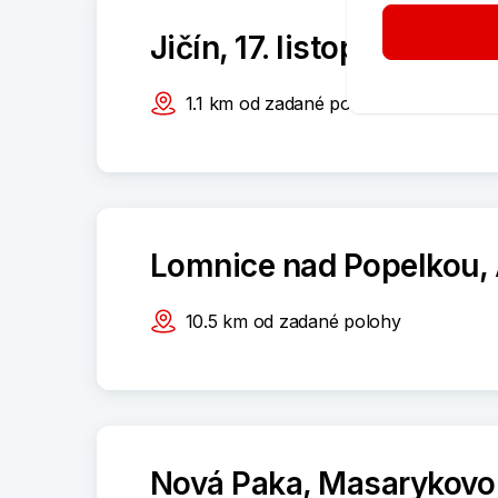
Jičín, 17. listopadu 1074
1.1
km
od zadané polohy
Lomnice nad Popelkou, 
10.5
km
od zadané polohy
Nová Paka, Masarykovo