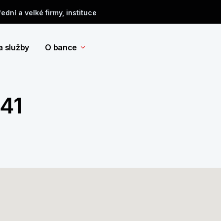
řední a velké firmy, instituce
a služby
O bance
141