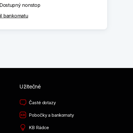
Dostupný nonstop
il bankomatu
Užitečné
Časté dotazy
Pobočky a bankomaty
KB Rádce