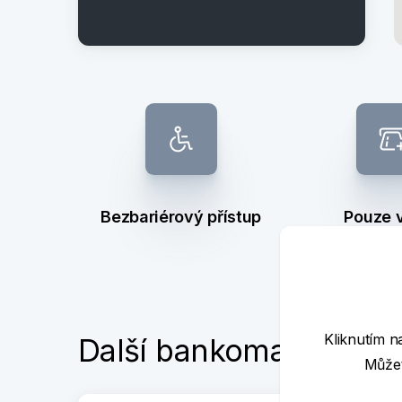
Bezbariérový přístup
Pouze 
Kliknutím n
Další bankomaty poblí
Můžet