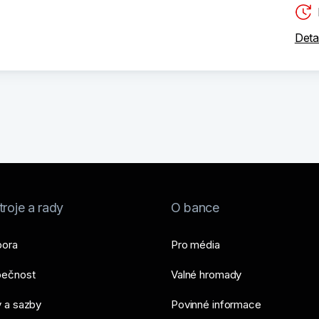
Deta
roje a rady
O bance
ora
Pro média
ečnost
Valné hromady
 a sazby
Povinné informace