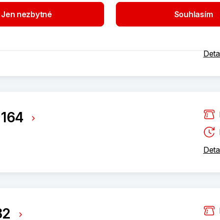
Jen nezbytné
Souhlasím
á 439
Deta
 164
Deta
82