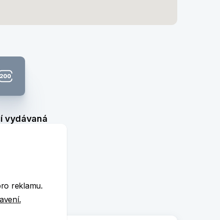
í vydávaná
ka: 200 Kč
e
pro reklamu.
tavení.