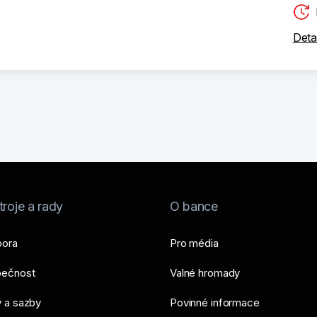
Deta
roje a rady
O bance
ora
Pro média
ečnost
Valné hromady
 a sazby
Povinné informace