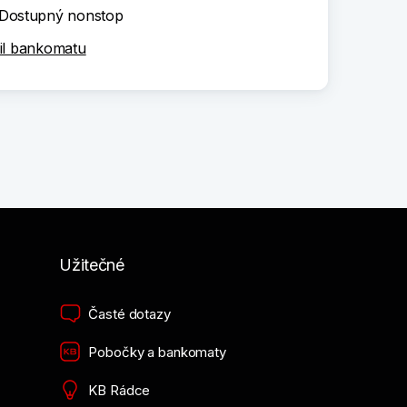
Dostupný nonstop
il bankomatu
Užitečné
Časté dotazy
Pobočky a bankomaty
KB Rádce