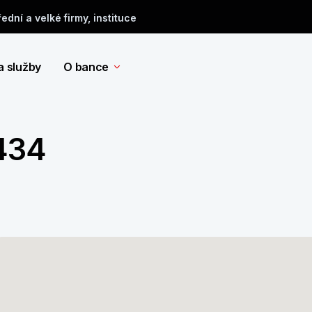
řední a velké firmy, instituce
a služby
O bance
 434