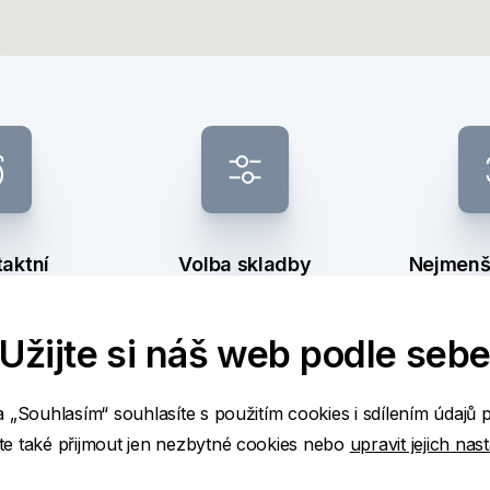
aktní
Volba skladby
Nejmenš
mat
bankovek
bankov
Užijte si náš web podle seb
a „Souhlasím“ souhlasíte s použitím cookies i sdílením údajů 
ž
e také přijmout jen nezbytné cookies nebo
upravit jejich nas