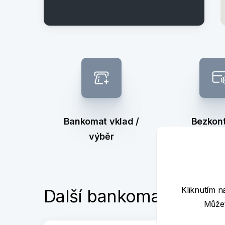
Bankomat vklad /
Bezkont
výběr
banko
Kliknutím n
Další bankomaty poblí
Můžet