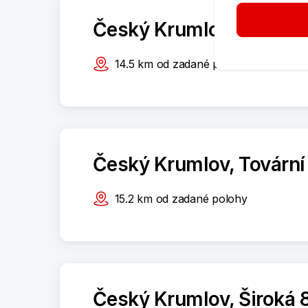
Český Krumlov, Kaplick
14.5
km
od zadané polohy
Český Krumlov, Tovární
15.2
km
od zadané polohy
Český Krumlov, Široká 