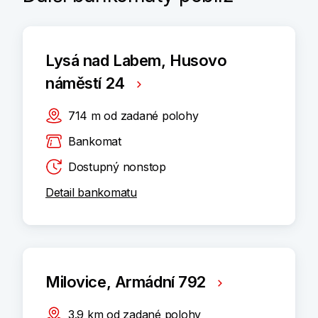
Lysá nad Labem, Husovo
náměstí 24
714
m
od zadané polohy
Bankomat
Dostupný nonstop
Detail bankomatu
Milovice, Armádní 792
3.9
km
od zadané polohy