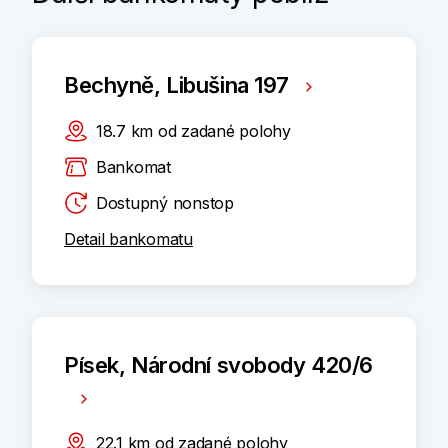
Bechyně, Libušina 197
18.7
km
od zadané polohy
Bankomat
Dostupný nonstop
Detail bankomatu
Písek, Národní svobody 420/6
22.1
km
od zadané polohy