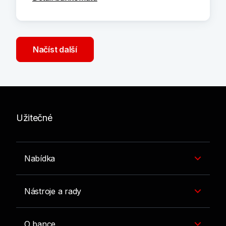
Načíst další
Užitečné
Nabídka
Nástroje a rady
O bance