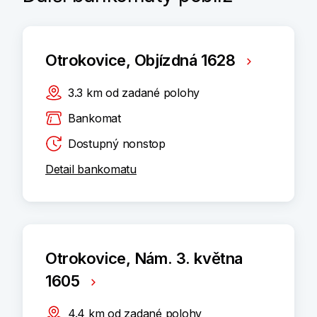
Otrokovice, Objízdná 1628
3.3
km
od zadané polohy
Bankomat
Dostupný nonstop
Detail bankomatu
Otrokovice, Nám. 3. května
1605
4.4
km
od zadané polohy