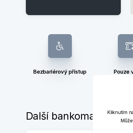
Bezbariérový přístup
Pouze 
Kliknutím n
Další bankomaty poblí
Můžet