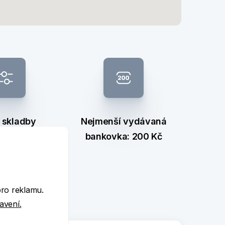
 skladby
Nejmenší vydávaná
nkovek
bankovka: 200 Kč
e
pro reklamu.
tavení.