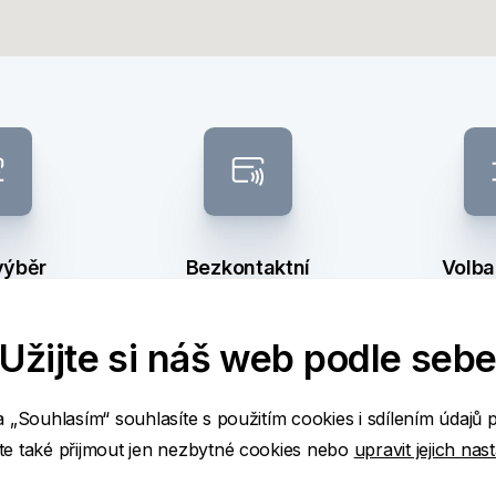
výběr
Bezkontaktní
Volba
bankomat
ba
Užijte si náš web podle seb
a „Souhlasím“ souhlasíte s použitím cookies i sdílením údajů 
ž
e také přijmout jen nezbytné cookies nebo
upravit jejich nas