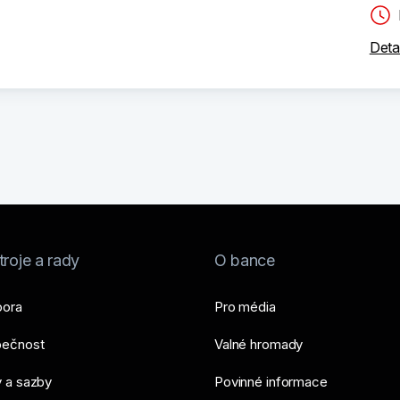
Deta
roje a rady
O bance
ora
Pro média
ečnost
Valné hromady
 a sazby
Povinné informace