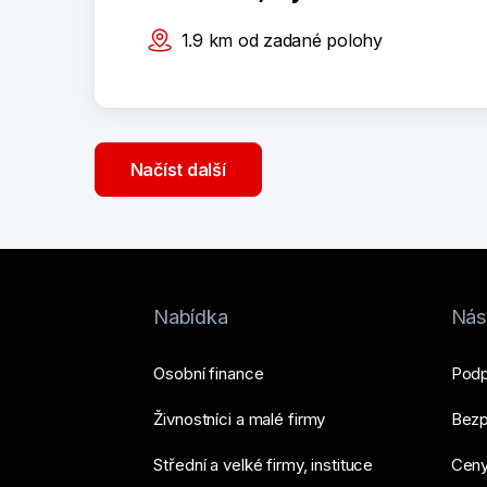
1.9
km
od zadané polohy
Načíst další
Nabídka
Nást
Osobní finance
Podp
Živnostníci a malé firmy
Bezp
Střední a velké firmy, instituce
Ceny