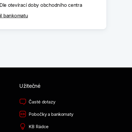
Dle otevírací doby obchodního centra
il bankomatu
Užitečné
Časté dotazy
Pobočky a bankomaty
KB Rádce