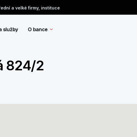
řední a velké firmy, instituce
a služby
O bance
á 824/2