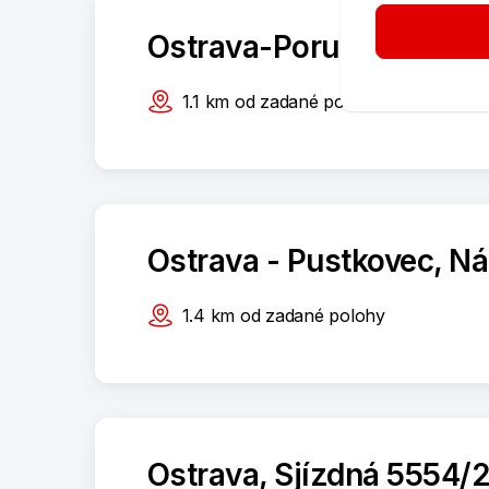
Ostrava-Poruba, U Sou
1.1
km
od zadané polohy
Ostrava - Pustkovec, N
1.4
km
od zadané polohy
Ostrava, Sjízdná 5554/